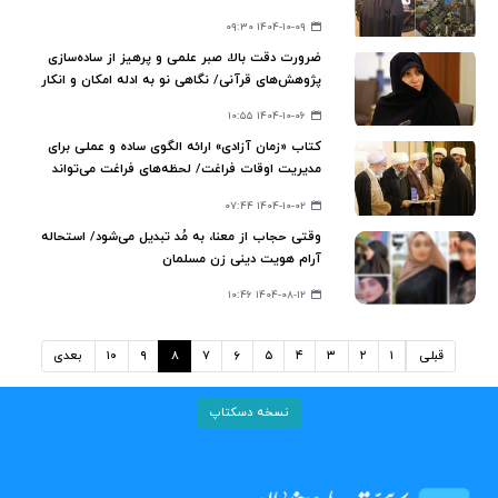
۱۴۰۴-۱۰-۰۹ ۰۹:۳۰
ضرورت دقت بالا، صبر علمی و پرهیز از ساده‌سازی
پژوهش‌های قرآنی/ نگاهی نو به ادله امکان و انکار
نسخ با رویکرد تنزیلی معاصر
۱۴۰۴-۱۰-۰۶ ۱۰:۵۵
کتاب «زمان آزادی» ارائه‌ الگوی ساده و عملی برای
مدیریت اوقات فراغت/ لحظه‌های فراغت می‌تواند
سکوی پرش و رشد مادی و معنوی انسان باشد
۱۴۰۴-۱۰-۰۲ ۰۷:۴۴
وقتی حجاب از معنا، به مُد تبدیل می‌شود/ استحاله
آرام هویت دینی زن مسلمان
۱۴۰۴-۰۸-۱۲ ۱۰:۴۶
قبلی
۱
۲
۳
۴
۵
۶
۷
۸
۹
۱۰
بعدی
نسخه دسکتاپ