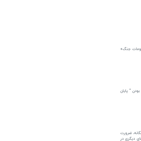
رقومات جنگ»
ودن " پایان
یگانه، ضرورت
ای دیگری در