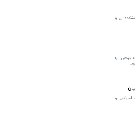
هشکده زن و
 خواهران، با
د.
یان
آمریکایی و