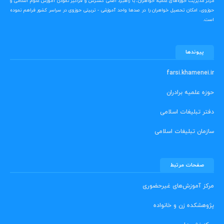
مرکز مدیریت حوزه‌های علمیه خواهران، با راهبرد اصلی گسترش و فراگیر نمودن آموزش علوم اسلامی و
حوزوی، امکان تحصیل خواهران را در صدها واحد آموزشی - تربیتی حوزوی در سراسر کشور فراهم نموده
است.
پیوندها
farsi.khamenei.ir
حوزه علمیه برادران
دفتر تبلیغات اسلامی
سازمان تبلیغات اسلامی
صفحات مرتبط
مرکز آموزش‌های غیرحضوری
پژوهشکده زن و خانواده