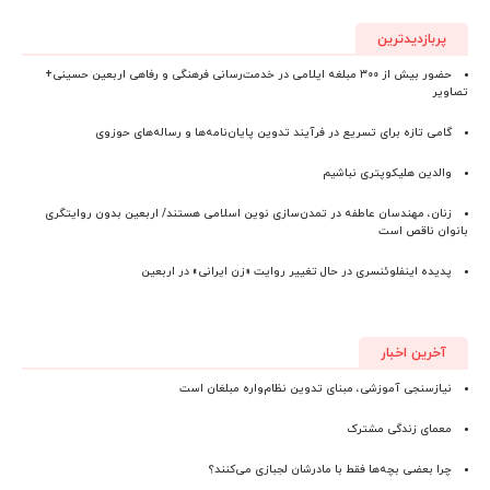
پربازدیدترین
حضور بیش از ۳۰۰ مبلغه ایلامی در خدمت‌رسانی فرهنگی و رفاهی اربعین حسینی+
تصاویر
گامی تازه برای تسریع در فرآیند تدوین پایان‌نامه‌ها و رساله‌های حوزوی
والدین هلیکوپتری نباشیم
زنان، مهندسان عاطفه در تمدن‌سازی نوین اسلامی هستند/ اربعین بدون روایتگری
بانوان ناقص است
پدیده اینفلوئنسری در حال تغییر روایت «زن ایرانی» در اربعین
آخرین اخبار
نیازسنجی آموزشی، مبنای تدوین نظام‌واره مبلغان است
معمای زندگی مشترک
چرا بعضی بچه‌ها فقط با مادرشان لجبازی می‌کنند؟