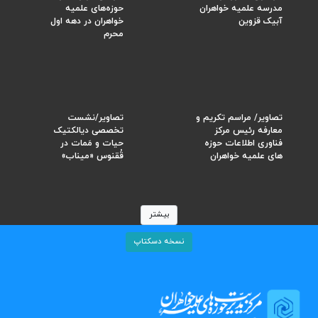
مدرسه علمیه خواهران
حوزه‌های علمیه
آبیک قزوین
خواهران در دهه اول
محرم
تصاویر/ مراسم تکریم و
تصاویر/نشست
معارفه رئیس مرکز
تخصصی دیالکتیک
فناوری اطلاعات حوزه
حیات و مَمات در
های علمیه خواهران
قُقنوس «میناب»
بیشتر
نسخه دسکتاپ