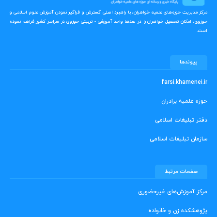
مرکز مدیریت حوزه‌های علمیه خواهران، با راهبرد اصلی گسترش و فراگیر نمودن آموزش علوم اسلامی و
حوزوی، امکان تحصیل خواهران را در صدها واحد آموزشی - تربیتی حوزوی در سراسر کشور فراهم نموده
است.
پیوندها
farsi.khamenei.ir
حوزه علمیه برادران
دفتر تبلیغات اسلامی
سازمان تبلیغات اسلامی
صفحات مرتبط
مرکز آموزش‌های غیرحضوری
پژوهشکده زن و خانواده