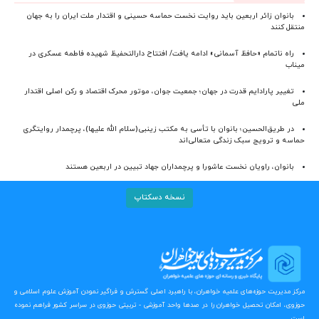
بانوان زائر اربعین باید روایت نخست حماسه حسینی و اقتدار ملت ایران را به جهان
منتقل کنند
راه ناتمام «حافظ آسمانی» ادامه یافت/ افتتاح دارالتحفیظ شهیده فاطمه عسکری در
میناب
تغییر پارادایم قدرت در جهان؛ جمعیت جوان، موتور محرک اقتصاد و رکن اصلی اقتدار
ملی
در طریق‌الحسین؛ بانوان با تأسی به مکتب زینبی(سلام الله علیها)، پرچمدار روایتگری
حماسه و ترویج سبک زندگی متعالی‌اند
بانوان، راویان نخست عاشورا و پرچمداران جهاد تبیین در اربعین هستند
نسخه دسکتاپ
مرکز مدیریت حوزه‌های علمیه خواهران، با راهبرد اصلی گسترش و فراگیر نمودن آموزش علوم اسلامی و
حوزوی، امکان تحصیل خواهران را در صدها واحد آموزشی - تربیتی حوزوی در سراسر کشور فراهم نموده
است.