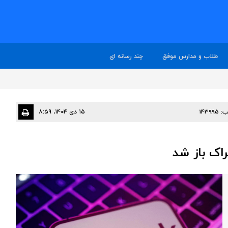
طلاب و مدارس موفق
چند رسانه ای
ب:
143995
۱۵ دی ۱۴۰۴، ۸:۵۹
اک باز شد