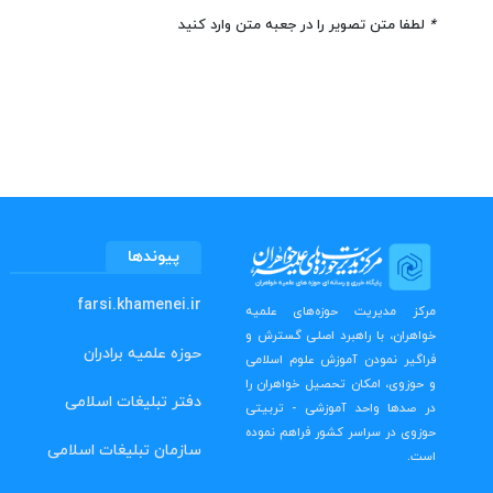
*
لطفا متن تصویر را در جعبه متن وارد کنید
پیوندها
farsi.khamenei.ir
مرکز مدیریت حوزه‌های علمیه
خواهران، با راهبرد اصلی گسترش و
حوزه علمیه برادران
فراگیر نمودن آموزش علوم اسلامی
و حوزوی، امکان تحصیل خواهران را
دفتر تبلیغات اسلامی
در صدها واحد آموزشی - تربیتی
حوزوی در سراسر کشور فراهم نموده
سازمان تبلیغات اسلامی
است.