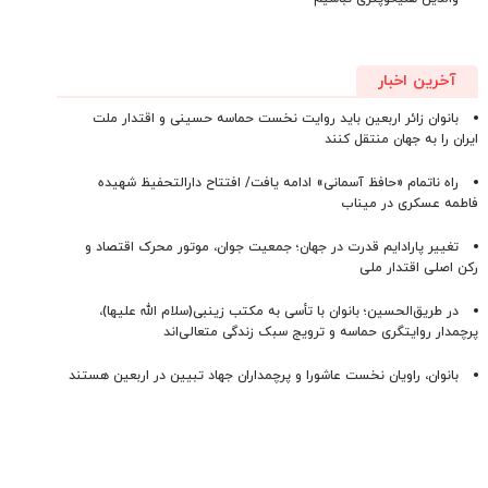
آخرین اخبار
بانوان زائر اربعین باید روایت نخست حماسه حسینی و اقتدار ملت
ایران را به جهان منتقل کنند
راه ناتمام «حافظ آسمانی» ادامه یافت/ افتتاح دارالتحفیظ شهیده
فاطمه عسکری در میناب
تغییر پارادایم قدرت در جهان؛ جمعیت جوان، موتور محرک اقتصاد و
رکن اصلی اقتدار ملی
در طریق‌الحسین؛ بانوان با تأسی به مکتب زینبی(سلام الله علیها)،
پرچمدار روایتگری حماسه و ترویج سبک زندگی متعالی‌اند
بانوان، راویان نخست عاشورا و پرچمداران جهاد تبیین در اربعین هستند