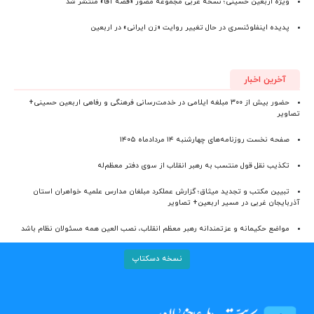
ویژه اربعین حسینی؛ نسخه عربی مجموعه مصور «قصه آقا» منتشر شد
پدیده اینفلوئنسری در حال تغییر روایت «زن ایرانی» در اربعین
آخرین اخبار
حضور بیش از ۳۰۰ مبلغه ایلامی در خدمت‌رسانی فرهنگی و رفاهی اربعین حسینی+
تصاویر
صفحه نخست روزنامه‌های چهارشنبه ۱۴ مردادماه ۱۴۰۵
تکذیب نقل قول منتسب به رهبر انقلاب از سوی دفتر معظم‌له
تبیین مکتب و تجدید میثاق؛ گزارش عملکرد مبلغان مدارس علمیه خواهران استان
آذربایجان‌ غربی در مسیر اربعین+ تصاویر
مواضع حکیمانه و عزتمندانه رهبر معظم انقلاب، نصب العین همه مسئولان نظام باشد
نسخه دسکتاپ