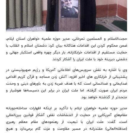
حجت‌الاسلام و المسلمین تمرخانی، مدیر حوزه علمیه خواهران استان ایلام،
ضمن محکوم کردن این اقدامات هتاکانه بیان کرد: دشمنان اسلام و انقلاب با
حمایت مستقیم از اقدامات خرابکارانه، بار دیگر چهره واقعی استکبار جهانی و
دشمنی دیرینه خود با ملت ایران را آشکار کردند.
وی با اشاره به نقش سرویس‌های اطلاعاتی آمریکا و رژیم صهیونیستی در
پشتیبانی از خرابکاری های اخیر افزود: آتش زدن مساجد و قرآن کریم اقدامی
ضدایمانی و ضدانسانی است که با هدف ضربه زدن به باورهای دینی و وحدت
مردم ایران صورت گرفته، اما ملت ایران در برابر این دسیسه‌ها هوشیار و
متحدتر از گذشته خواهد بود.
مدیر حوزه علمیه خواهران ایلام با تأکید بر اینکه اظهارات مداخله‌جویانه
مقام‌های آمریکایی در حمایت از اغتشاشات نقض آشکار قوانین بین‌المللی
است، گفت: ملت ایران با تبعیت از رهنمودهای مقام معظم رهبری
(مدظله‌العالی) مقتدرانه در مسیر مقاومت و عزت گام برمی‌دارد و هیچ