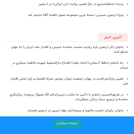
پدیده اینفلوئنسری در حال تغییر روایت «زن ایرانی» در اربعین
ویژه اربعین حسینی؛ نسخه عربی مجموعه مصور «قصه آقا» منتشر شد
آخرین اخبار
بانوان زائر اربعین باید روایت نخست حماسه حسینی و اقتدار ملت ایران را به جهان
منتقل کنند
راه ناتمام «حافظ آسمانی» ادامه یافت/ افتتاح دارالتحفیظ شهیده فاطمه عسکری در
میناب
تغییر پارادایم قدرت در جهان؛ جمعیت جوان، موتور محرک اقتصاد و رکن اصلی اقتدار
ملی
در طریق‌الحسین؛ بانوان با تأسی به مکتب زینبی(سلام الله علیها)، پرچمدار روایتگری
حماسه و ترویج سبک زندگی متعالی‌اند
بانوان، راویان نخست عاشورا و پرچمداران جهاد تبیین در اربعین هستند
نسخه دسکتاپ