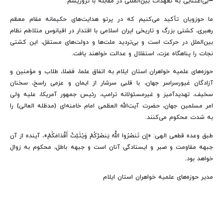
➖بی‌اعتنایی به تعهدات بین‌المللی در مقابله با تروریسم
ما حوزویان تأکید می‌کنیم که در پرتو هدایت‌های حکیمانه مقام معظم
رهبری، کشتی بزرگ و تاریخی ایران اسلامی با اقتدار در اقیانوس متلاطم نظام
بین‌الملل در حرکت است و بی‌تردید ملت‌ها و دولت‌های مستقل، این کشتی
نجات را پناهگاه عزت، استقلال و عدالت خواهند یافت.
حوزه‌های علمیه خواهران استان ایلام به اتفاق علما، فضلا، طلاب و مؤمنین و
آزادگان غیورسراسر جهان، با قلبی سرشار از ایمان و عزمی راسخ، سخنان
سخیف، تهدیدآمیز و غیرمسئولانه ترامپ، رئیس جمهور آمریکا، علیه ولی
امر مسلمین جهان، حضرت آیت‌الله العظمی امام خامنه‌ای (مدظله العالی) را
به شدت محکوم می‌کنند.
طبق وعده قطعی الهی: «إِن تَنصُرُوا اللَّهَ یَنصُرْکُمْ وَیُثَبِّتْ أَقْدَامَکُمْ»، آینده از آن
جبهه مقاومت و صبر و ایستادگی آنان است و جبهه باطل، محکوم به زوال
خواهد بود.
مدیر حوزه‌های علمیه خواهران استان ایلام