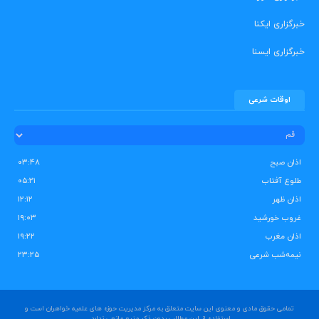
خبرگزاری ایکنا
خبرگزاری ایسنا
اوقات شرعی
اذان صبح
۰۳:۴۸
طلوع آفتاب
۰۵:۲۱
اذان ظهر
۱۲:۱۲
غروب خورشید
۱۹:۰۳
اذان مغرب
۱۹:۲۲
نیمه‌شب شرعی
۲۳:۲۵
تمامی حقوق مادی و معنوی این سایت متعلق به مرکز مدیریت حوزه های علمیه خواهران است و
استفاده از این مطالب بدون ذکر منبع مانعی ندارد.