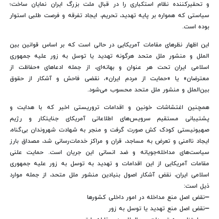
و تحقیرکننده نظام استکباری را در قبال ملت بزرگ ایران نمایان ساخت؛
سیاستی که همواره بر پایه تهدید، تحریم، ایجاد تفرقه و فرصت طلبی استوار
بوده است.
این اظهار نظرهای مقامات آمریکایی در حالی است که بر اساس قوانین بین
الملل و منشور ملل متحد هرگونه تهدید یا توسل به زور علیه جمهوری
اسلامی ایران تحت هر عنوان و بهانه‌ای، از جمله ادعاهای «حفاظت از
معترضان» یا «حمایت از مردم ایران»، نقضی فاحش و آشکار از حقوق
بین‌الملل و منشور ملل متحد محسوب می‌شود.
همچنین اغتشاشات خونین و اقدامات تروریستی اخیر که با هدایت و
پشتیبانی مستقیم سرویس‌های اطلاعاتی آمریکای جنایتکار و رژیم
صهیونیستی کودک کش صورت گرفت و منجر به شهادت شهروندان بی‌گناه،
ایجاد ناامنی و تعرض به مساجد، قران و مراکز خدمات‌رسانی شد، مصداق بارز
سیاست‌های مداخله‌جویانه و ضد انسانی این جریان است. حمایت علنی
مقامات آمریکایی از این اقدامات و تهدید به توسل به زور علیه جمهوری
اسلامی ایران، نقض آشکار اصول بنیادین منشور ملل متحد، از جمله موارد
ذیل است:
➖نقض اصل منع مداخله در امور داخلی کشورها
➖نقض اصل منع تهدید یا توسل به زور