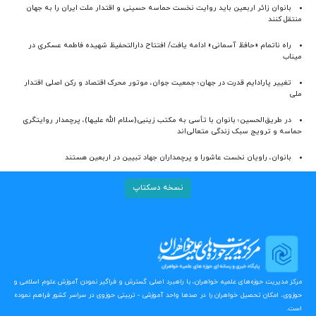
بانوان زائر اربعین باید روایت نخست حماسه حسینی و اقتدار ملت ایران را به جهان
منتقل کنند
راه ناتمام «حافظ آسمانی» ادامه یافت/ افتتاح دارالتحفیظ شهیده فاطمه عسکری در
میناب
تغییر پارادایم قدرت در جهان؛ جمعیت جوان، موتور محرک اقتصاد و رکن اصلی اقتدار
ملی
در طریق‌الحسین؛ بانوان با تأسی به مکتب زینبی(سلام الله علیها)، پرچمدار روایتگری
حماسه و ترویج سبک زندگی متعالی‌اند
بانوان، راویان نخست عاشورا و پرچمداران جهاد تبیین در اربعین هستند
نسخه دسکتاپ
مرکز مدیریت حوزه‌های علمیه خواهران، با راهبرد اصلی گسترش و فراگیر نمودن آموزش علوم اسلامی و
حوزوی، امکان تحصیل خواهران را در صدها واحد آموزشی - تربیتی حوزوی در سراسر کشور فراهم نموده
است.