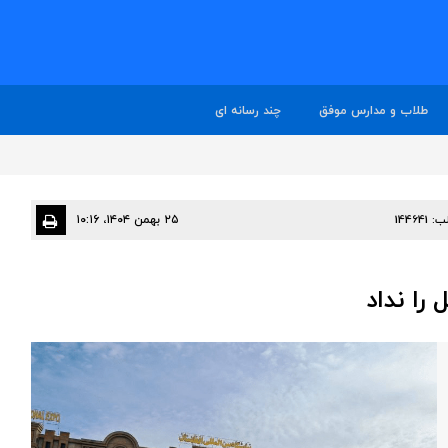
طلاب و مدارس موفق
چند رسانه ای
ب:
144641
۲۵ بهمن ۱۴۰۴، ۱۰:۱۶
 را نداد