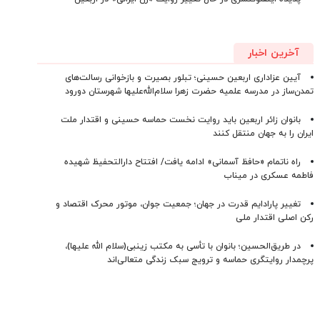
آخرین اخبار
آیین عزاداری اربعین حسینی؛ تبلور بصیرت و بازخوانی رسالت‌های
تمدن‌ساز در مدرسه علمیه حضرت زهرا سلام‌الله‌علیها شهرستان دورود
بانوان زائر اربعین باید روایت نخست حماسه حسینی و اقتدار ملت
ایران را به جهان منتقل کنند
راه ناتمام «حافظ آسمانی» ادامه یافت/ افتتاح دارالتحفیظ شهیده
فاطمه عسکری در میناب
تغییر پارادایم قدرت در جهان؛ جمعیت جوان، موتور محرک اقتصاد و
رکن اصلی اقتدار ملی
در طریق‌الحسین؛ بانوان با تأسی به مکتب زینبی(سلام الله علیها)،
پرچمدار روایتگری حماسه و ترویج سبک زندگی متعالی‌اند