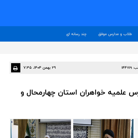
طلاب و مدارس موفق
چند رسانه ای
ب:
144719
۲۹ بهمن ۱۴۰۴، ۷:۳۵
س علمیه خواهران استان چهارمحال و