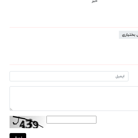
خبر
 بختیاری