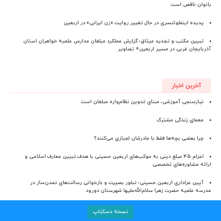
بانوان ناقص است
پدیده اینفلوئنسری در حال تغییر روایت «زن ایرانی» در اربعین
تبیین مکتب و تجدید میثاق؛ گزارش عملکرد مبلغان مدارس علمیه خواهران استان
آذربایجان‌ غربی در مسیر اربعین+ تصاویر
آخرین اخبار
نیازسنجی آموزشی، مبنای تدوین نظام‌واره مبلغان است
معمای زندگی مشترک
چرا بعضی بچه‌ها فقط با مادرشان لجبازی می‌کنند؟
اعزام ۴۵ مبلغ دینی به موکب‌های اربعین حسینی با هدف تبیین معارف اسلامی و
ارائه مشاوره‌های تخصصی
آیین عزاداری اربعین حسینی؛ تبلور بصیرت و بازخوانی رسالت‌های تمدن‌ساز در
مدرسه علمیه حضرت زهرا سلام‌الله‌علیها شهرستان دورود
نسخه دسکتاپ