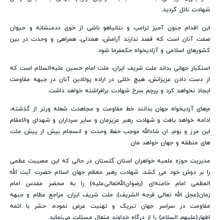
شهادت نائل گردید.
این اقدام جنون آمیز ترامپ و نتانیاهو ناشی از خوی ددمنشانه و حیوان
صفت آنان است که قصد ندارند آرامش، همدلی، همراهی و وحدت در بین
کشورهای اسلامی و آزادیخواه حکمفرما شود.
استکبار جهانی بداند ملت شریف ایران، ملت امام حسین علیه‌السلام است که
از دست دادن عزیزانش، هیچ خللی در اراده پولادین آنان در جبهه مقاومت
ایجاد نخواهد کرد و پرچم سرخ شهادت برافراشته خواهد داشت.
م‌های آزدیخواه جهان بدانند خط مقاومت و مجاهدت شعله ورتر از گذشته،
ادامه خواهد یافت و شهادت رهبر عزیزمان و سایر سرداران و شهدای والامقام
این مرز و بوم، ان شاءالله موجب حفظ وحدت و انسجام بیش از پیش ملت
های منطقه و جهان خواهد مان
مدیریت حوزه علمیه خواهران استان گلستان در حالی که این مصیبت عظمی
را بر دوش خود می کشد، شهادت رهبر معظم جهان اسلام حضرت آیت الله
العظمی امام خامنه‌ای (رضوان‌الله‌تعالی‌علیه) را به محضر مقدس امام
زمان(عجل الله تعالی فرجه الشریف)، ملت شریف ایران، مراجع عظام و جبهه
مقاومت در سراسر جهان تبریک و تهنیت عرض نموده، حشر با ائمه
اطهار(علیهم السلام) را از درگاه خداوند متعال مسئلت می‌نماید.