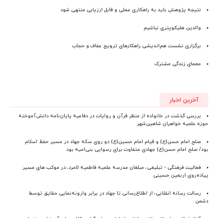
نتیجه پژوهش باید به راهکاری عملی و قابل ارزیابی منتهی شود
والدین هلیکوپتری نباشیم
برگزاری نشست هم‌اندیشی راهکارهای ترویج عفاف و حجاب
معمای زندگی مشترک
آخرین اخبار
بررسی گذشت در خانواده از منظر قرآن و روایات در دفاعیه پایان‌نامه دانش‌آموخته
حوزه علمیه خواهران شاهین‌شهر
صلح امام حسن(ع) و قیام امام حسین(ع) دو روی سکه جهاد در مسیر حفظ اسلام
بود/ صلح امام حسن(ع) جهادی متفاوت برای رسوایی بنی‌امیه بود
فعالیت فرهنگی - تبلیغی، مبلغان مدرسه علمیه فاطمیه لامرد، در موکب های مسیر
پیاده‌روی اربعین حسینی
رسالت رسانه انقلابی؛ از اطلاع‌رسانی تا جهاد در برابر وارونه‌نمایی حقایق توسط
دشمن