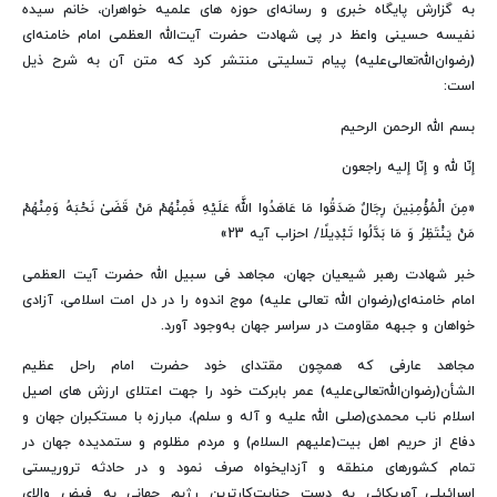
به گزارش پایگاه خبری و رسانه‌ای حوزه های علمیه خواهران، خانم سیده
نفیسه حسینی واعظ در پی شهادت حضرت آیت‌الله العظمی امام خامنه‌ای
(رضوان‌الله‌تعالی‌علیه) پیام تسلیتی منتشر کرد که متن آن به شرح ذیل
است:
بسم الله الرحمن الرحیم
إنّا لله و إنّا إلیه راجعون
«مِنَ الْمُؤْمِنِینَ رِجَالٌ صَدَقُوا مَا عَاهَدُوا اللَّهَ عَلَیْهِ فَمِنْهُمْ مَنْ قَضَیٰ نَحْبَهُ وَمِنْهُمْ
مَنْ یَنْتَظِرُ وَ مَا بَدَّلُوا تَبْدِیلًا/ احزاب آیه 23»
خبر شهادت رهبر شیعیان جهان، مجاهد فی سبیل الله حضرت آیت العظمی
امام خامنه‌ای(رضوان الله تعالی علیه) موج اندوه را در دل امت اسلامی، آزادی
خواهان و جبهه مقاومت در سراسر جهان به‌وجود آورد.
مجاهد عارفی که همچون مقتدای خود حضرت امام راحل عظیم
الشأن(رضوان‌الله‌تعالی‌علیه) عمر بابرکت خود را جهت اعتلای ارزش های اصیل
اسلام ناب محمدی(صلی الله علیه و آله و سلم)، مبارزه با مستکبران جهان و
دفاع از حریم اهل بیت(علیهم السلام) و مردم مظلوم و ستمدیده جهان در
تمام کشورهای منطقه و آزدایخواه صرف نمود و در حادثه تروریستی
اسرائیلی_آمریکائی به دست جنایت‌کارترین رژیم جهانی به فیض والای