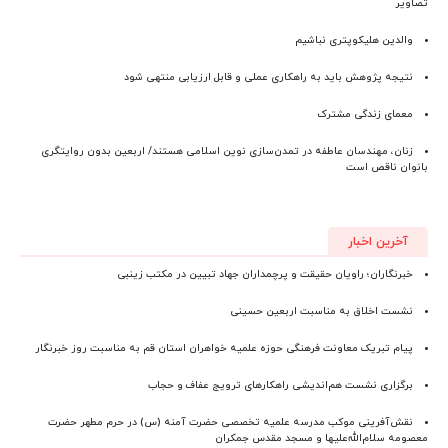
تصاویر
والدین هلیکوپتری نباشیم
نتیجه پژوهش باید به راهکاری عملی و قابل ارزیابی منتهی شود
معمای زندگی مشترک
زنان، مهندسان عاطفه در تمدن‌سازی نوین اسلامی هستند/ اربعین بدون روایتگری
بانوان ناقص است
آخرین اخبار
خبرنگاران؛ راویان حقیقت و پرچمداران جهاد تبیین در مکتب زینبی
نشست اخلاق به مناسبت اربعین حسینی
پیام تبریک معاونت فرهنگی حوزه علمیه خواهران استان قم به مناسبت روز خبرنگار
برگزاری نشست هم‌اندیشی راهکارهای ترویج عفاف و حجاب
نقش‌آفرینی موکب مدرسه علمیه تخصصی حضرت آمنه (س) در حرم مطهر حضرت
معصومه سلام‌الله‌علیها و مسجد مقدس جمکران