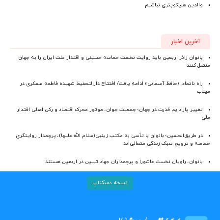
والدین هلیکوپتری نباشیم
آخرین اخبار
بانوان زائر اربعین باید روایت نخست حماسه حسینی و اقتدار ملت ایران را به جهان
منتقل کنند
راه ناتمام «حافظ آسمانی» ادامه یافت/ افتتاح دارالتحفیظ شهیده فاطمه عسکری در
میناب
تغییر پارادایم قدرت در جهان؛ جمعیت جوان، موتور محرک اقتصاد و رکن اصلی اقتدار
ملی
در طریق‌الحسین؛ بانوان با تأسی به مکتب زینبی(سلام الله علیها)، پرچمدار روایتگری
حماسه و ترویج سبک زندگی متعالی‌اند
بانوان، راویان نخست عاشورا و پرچمداران جهاد تبیین در اربعین هستند
نسخه دسکتاپ