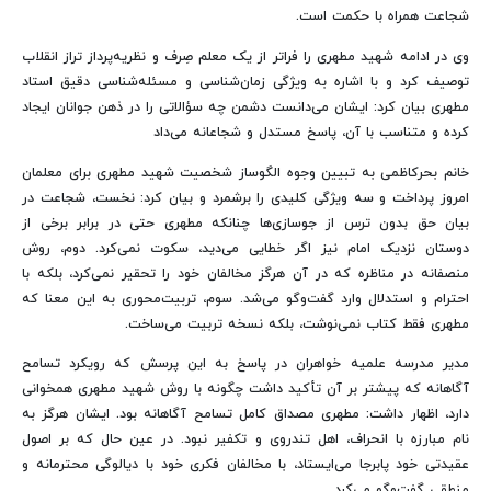
شجاعت همراه با حکمت است.
وی در ادامه شهید مطهری را فراتر از یک معلم صِرف و نظریه‌پرداز تراز انقلاب
توصیف کرد و با اشاره به ویژگی زمان‌شناسی و مسئله‌شناسی دقیق استاد
مطهری بیان کرد: ایشان می‌دانست دشمن چه سؤالاتی را در ذهن جوانان ایجاد
کرده و متناسب با آن، پاسخ مستدل و شجاعانه می‌داد
خانم بحرکاظمی به تبیین وجوه الگوساز شخصیت شهید مطهری برای معلمان
امروز پرداخت و سه ویژگی کلیدی را برشمرد و بیان کرد: نخست، شجاعت در
بیان حق بدون ترس از جوسازی‌ها چنانکه مطهری حتی در برابر برخی از
دوستان نزدیک امام نیز اگر خطایی می‌دید، سکوت نمی‌کرد. دوم، روش
منصفانه در مناظره که در آن هرگز مخالفان خود را تحقیر نمی‌کرد، بلکه با
احترام و استدلال وارد گفت‌وگو می‌شد. سوم، تربیت‌محوری به این معنا که
مطهری فقط کتاب نمی‌نوشت، بلکه نسخه تربیت می‌ساخت.
مدیر مدرسه علمیه خواهران در پاسخ به این پرسش که رویکرد تسامح
آگاهانه که پیشتر بر آن تأکید داشت چگونه با روش شهید مطهری همخوانی
دارد، اظهار داشت: مطهری مصداق کامل تسامح آگاهانه بود. ایشان هرگز به
نام مبارزه با انحراف، اهل تندروی و تکفیر نبود. در عین حال که بر اصول
عقیدتی خود پابرجا می‌ایستاد، با مخالفان فکری خود با دیالوگی محترمانه و
منطقی گفت‌وگو می‌کرد.