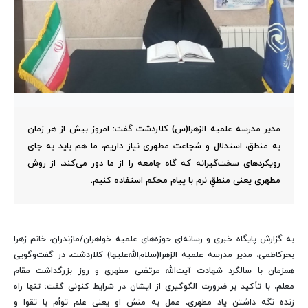
مدیر مدرسه علمیه الزهرا(س) کلاردشت گفت: امروز بیش از هر زمان
به منطق، استدلال و شجاعت مطهری نیاز داریم، ما هم باید به جای
رویکردهای سخت‌گیرانه که گاه جامعه را از ما دور می‌کند، از روش
مطهری یعنی منطقِ نرم با پیام محکم استفاده کنیم.
به گزارش پایگاه خبری و رسانه‌ای حوزه‌های علمیه خواهران/مازندران، خانم زهرا
بحرکاظمی، مدیر مدرسه علمیه الزهرا(سلام‌الله‌علیها) کلاردشت، در گفت‌وگویی
همزمان با سالگرد شهادت آیت‌الله مرتضی مطهری و روز بزرگداشت مقام
معلم، با تأکید بر ضرورت الگوگیری از ایشان در شرایط کنونی گفت: تنها راه
زنده نگه داشتن یاد مطهری، عمل به منش او یعنی علم توأم با تقوا و