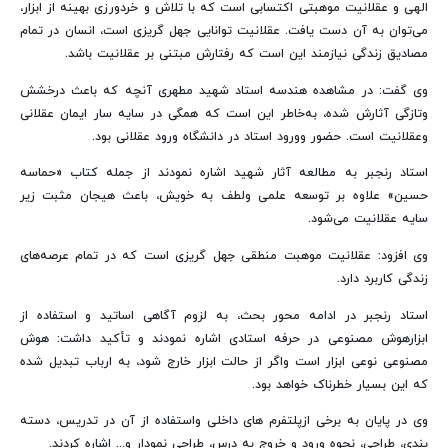
الهی و عقلانیت موهبتی اکتسابی است که با تلاش و خردورزی بهینه از ابزار،
می‌توان به آن دست یافت. عقلانیت توانایی جهل گریزی است، انسان در تمام
مصادیق زندگی نیازمند این است که رفتارش مبتنی بر عقلانیت باشد.
وی گفت: در مشاهده هندسه استاد شهید مطهری آنچه که باعث درخشش
وتازگی آثارش شده، به‌خاطر این است که همگی در سایه سار ایمان عقلانی
وعقلانیت است. حضور وورود استاد در دانشگاه ورود عقلانی بود.
استاد رنجبر به مطالعه آثار شهید اشاره نمودند از جمله کتاب «حماسه
حسین» علاوه بر توسعه علمی ولطف به خویش، باعث هیجان مثبت زیر
سایه عقلانیت می‌شود.
وی افزود: عقلانیت موهبت منطقی جهل گریزی است که در تمام عرصه‌های
زندگی کاربرد دارد.
استاد رنجبر در ادامه محور بحث، به لزوم آگاهی اساتید و استفاده از
ابزارهوش مصنوعی در حرفه استادی اشاره نمودند و تأکید داشت: هوش
مصنوعی نوعی ابزار است واگر از حالت ابزار خارج شود، به ارباب تبدیل شده
که این بسیار خطرناک خواهد بود.
وی در پایان به برخی ازپلتفرم های داخلی واستفاده از آن در تدریس، دسته
بندی، طراحی، نحوه ورود و خروج به درس، طراحی نمودار و... اشاره کردند.