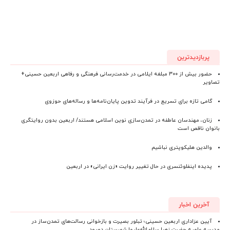
پربازدیدترین
حضور بیش از ۳۰۰ مبلغه ایلامی در خدمت‌رسانی فرهنگی و رفاهی اربعین حسینی+
تصاویر
گامی تازه برای تسریع در فرآیند تدوین پایان‌نامه‌ها و رساله‌های حوزوی
زنان، مهندسان عاطفه در تمدن‌سازی نوین اسلامی هستند/ اربعین بدون روایتگری
بانوان ناقص است
والدین هلیکوپتری نباشیم
پدیده اینفلوئنسری در حال تغییر روایت «زن ایرانی» در اربعین
آخرین اخبار
آیین عزاداری اربعین حسینی؛ تبلور بصیرت و بازخوانی رسالت‌های تمدن‌ساز در
مدرسه علمیه حضرت زهرا سلام‌الله‌علیها شهرستان دورود