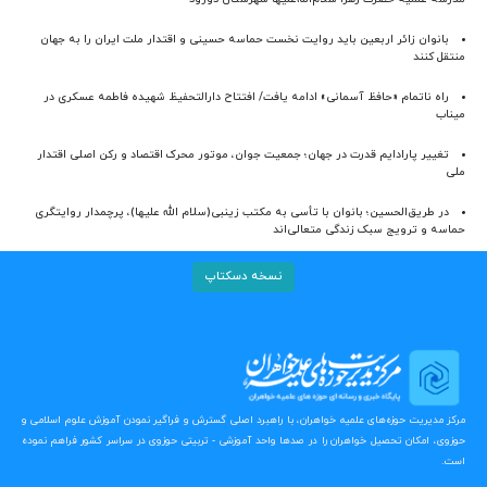
بانوان زائر اربعین باید روایت نخست حماسه حسینی و اقتدار ملت ایران را به جهان
منتقل کنند
راه ناتمام «حافظ آسمانی» ادامه یافت/ افتتاح دارالتحفیظ شهیده فاطمه عسکری در
میناب
تغییر پارادایم قدرت در جهان؛ جمعیت جوان، موتور محرک اقتصاد و رکن اصلی اقتدار
ملی
در طریق‌الحسین؛ بانوان با تأسی به مکتب زینبی(سلام الله علیها)، پرچمدار روایتگری
حماسه و ترویج سبک زندگی متعالی‌اند
نسخه دسکتاپ
مرکز مدیریت حوزه‌های علمیه خواهران، با راهبرد اصلی گسترش و فراگیر نمودن آموزش علوم اسلامی و
حوزوی، امکان تحصیل خواهران را در صدها واحد آموزشی - تربیتی حوزوی در سراسر کشور فراهم نموده
است.