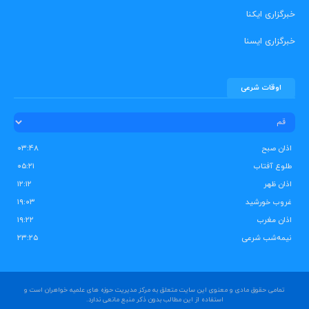
خبرگزاری ایکنا
خبرگزاری ایسنا
اوقات شرعی
اذان صبح
۰۳:۴۸
طلوع آفتاب
۰۵:۲۱
اذان ظهر
۱۲:۱۲
غروب خورشید
۱۹:۰۳
اذان مغرب
۱۹:۲۲
نیمه‌شب شرعی
۲۳:۲۵
تمامی حقوق مادی و معنوی این سایت متعلق به مرکز مدیریت حوزه های علمیه خواهران است و
استفاده از این مطالب بدون ذکر منبع مانعی ندارد.