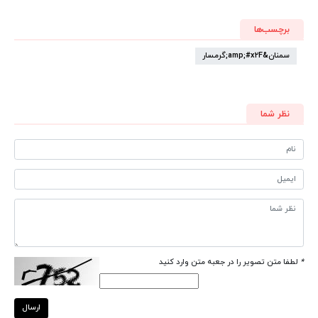
برچسب‌ها
سمنان&amp;#x2F;گرمسار
نظر شما
*
لطفا متن تصویر را در جعبه متن وارد کنید
ارسال