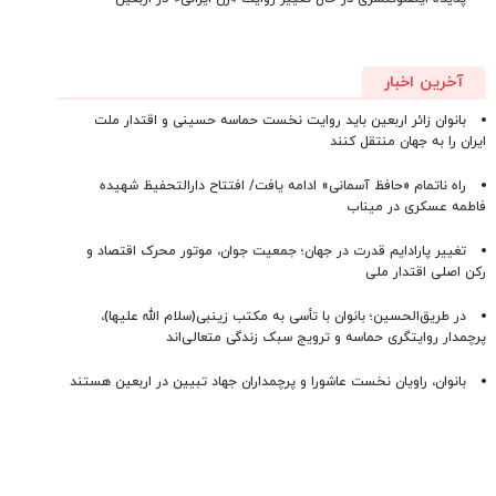
آخرین اخبار
بانوان زائر اربعین باید روایت نخست حماسه حسینی و اقتدار ملت
ایران را به جهان منتقل کنند
راه ناتمام «حافظ آسمانی» ادامه یافت/ افتتاح دارالتحفیظ شهیده
فاطمه عسکری در میناب
تغییر پارادایم قدرت در جهان؛ جمعیت جوان، موتور محرک اقتصاد و
رکن اصلی اقتدار ملی
در طریق‌الحسین؛ بانوان با تأسی به مکتب زینبی(سلام الله علیها)،
پرچمدار روایتگری حماسه و ترویج سبک زندگی متعالی‌اند
بانوان، راویان نخست عاشورا و پرچمداران جهاد تبیین در اربعین هستند