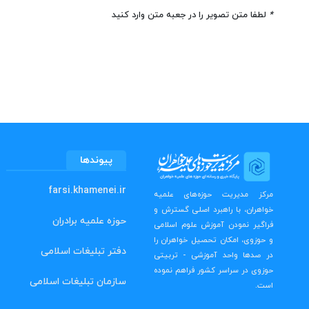
*
لطفا متن تصویر را در جعبه متن وارد کنید
پیوندها
farsi.khamenei.ir
مرکز مدیریت حوزه‌های علمیه
خواهران، با راهبرد اصلی گسترش و
حوزه علمیه برادران
فراگیر نمودن آموزش علوم اسلامی
و حوزوی، امکان تحصیل خواهران را
دفتر تبلیغات اسلامی
در صدها واحد آموزشی - تربیتی
حوزوی در سراسر کشور فراهم نموده
سازمان تبلیغات اسلامی
است.