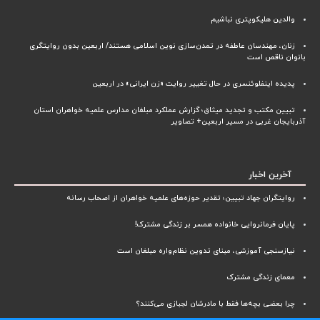
والدین هلیکوپتری نباشیم
زنان، مهندسان عاطفه در تمدن‌سازی نوین اسلامی هستند/ اربعین بدون روایتگری
بانوان ناقص است
پدیده اینفلوئنسری در حال تغییر روایت «زن ایرانی» در اربعین
تبیین مکتب و تجدید میثاق؛ گزارش عملکرد مبلغان مدارس علمیه خواهران استان
آذربایجان‌ غربی در مسیر اربعین+ تصاویر
آخرین اخبار
روایتگران جهاد تبیین؛ تقدیر حوزه‌های علمیه خواهران از اصحاب رسانه
پایان فرمانروایی خانواده همسر بر زندگی مشترک!
نیازسنجی آموزشی، مبنای تدوین نظام‌واره مبلغان است
معمای زندگی مشترک
چرا بعضی بچه‌ها فقط با مادرشان لجبازی می‌کنند؟