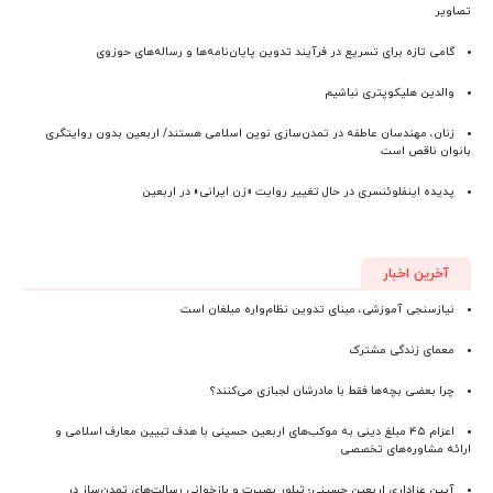
تصاویر
گامی تازه برای تسریع در فرآیند تدوین پایان‌نامه‌ها و رساله‌های حوزوی
والدین هلیکوپتری نباشیم
زنان، مهندسان عاطفه در تمدن‌سازی نوین اسلامی هستند/ اربعین بدون روایتگری
بانوان ناقص است
پدیده اینفلوئنسری در حال تغییر روایت «زن ایرانی» در اربعین
آخرین اخبار
نیازسنجی آموزشی، مبنای تدوین نظام‌واره مبلغان است
معمای زندگی مشترک
چرا بعضی بچه‌ها فقط با مادرشان لجبازی می‌کنند؟
اعزام ۴۵ مبلغ دینی به موکب‌های اربعین حسینی با هدف تبیین معارف اسلامی و
ارائه مشاوره‌های تخصصی
آیین عزاداری اربعین حسینی؛ تبلور بصیرت و بازخوانی رسالت‌های تمدن‌ساز در