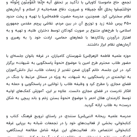
تجمع، حاج ماموستا کاویانی با تأکید بر تحقق آیه «إِنَّمَا الْمُؤْمِنُونَ إِخْوَةٌ» و
«وَاعْتَصِمُوا بِحَبْلِ اللَّهِ جَمِیعًا» و ضرورت دفاع همه‌جانبه از اسلام و آرمان‌های
نظام سخنرانی کرد. همچنین، مدرسه حضرت فاطمه(س) با تهیه و پخت حدود
۴۵۰ پرس شله زرد و توزیع آن در بین مردم، نقاشی پرچم مقدس جمهوری
اسلامی با طرح‌های متنوع بر صورت کودکان توسط دختران طلبه، و تهیه و به
اهتزاز درآوردن پلاکاردها با شعارهای حماسی، ارادت خود را به رهبری و
آرمان‌های نظام ابراز داشتند.
حوزه علمیه فاطمه الزهرا(س) شهرستان کامیاران، در غرفه بانوان جلسه‌ای با
حضور طلاب محترم طرح امین با موضوع «نحوهٔ پاسخگویی به شبهات» برگزار
کرد. در این جلسه، خانم گوران ضمن تقدیر از زحمات طلاب، نیاز دانش‌آموزان
به توانمندی در پاسخگویی به شبهات، به ویژه در مسائل مرتبط با جنگ در
فضای مجازی را مطرح کرد و وظیفه طلاب را توانایی در پاسخگویی و حمله به
افکار نادرست در فضای مجازی دانست. علاوه بر این، آموزش کمک‌های اولیه
توسط کارمندان هلال احمر با موضوع «نحوهٔ بستن زخم و باند پیچی به شکل
درست» به طلاب ارائه گردید.
مدرسه علمیه ریحانه النبی(س) سنندج، در راستای ترویج فرهنگ کتاب و
کتابخوانی، بخشی از فعالیت‌های خود را در تجمعات شبانه به برپایی غرفه
کتابخوانی اختصاص داد. فعالیت‌های این غرفه شامل مطالعه ایستگاهی،