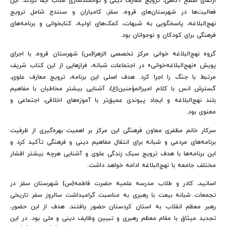
ارتقای سطح آگاهی، ترویج معارف دینی و توانمندسازی طلاب ایفا کردند. این
فعالیت‌ها در شهرستان‌های قروه، سقز، کامیاران و سنندج شامل ترویج
نهج‌البلاغه، پاسخگویی به شبهات، کمک‌های اولیه، کتابخوانی و برنامه‌های
فرهنگی برای کودکان و نوجوانان بود.
گروه نهج‌البلاغه خوانی مرکز تخصصی الزهرا(س) شهرستان قروه، با اجرای
پویش «نهج‌البلاغه‌خوانی» در اجتماعات شبانه، فرازهایی از این کتاب شریف
مرتبط با جنگ را اجرا کرد. هدف اصلی این برنامه، ترویج معارف علوی،
گسترش انس با کلام امیرالمؤمنین(ع)، آشنایی بیشتر مخاطبان با مفاهیم
بلند نهج‌البلاغه و ایجاد پیوندی عمیق‌تر با آموزه‌های اخلاقی، اجتماعی و
معنوی بود.
سرکار خانم مظفری معاون فرهنگی این مرکز بر اهمیت بهره‌گیری از ظرفیت
برنامه‌های مردمی و شبانه برای انتقال مفاهیم دینی و فرهنگی تأکید کرد و
این برنامه‌ها با هدف ترویج سبک زندگی علوی و آشنایی هرچه بیشتر اقشار
مختلف جامعه با نهج‌البلاغه ادامه خواهد داشت.
اساتید، کادر و طلاب مدرسه علمیه حضرت فاطمه(س) شهرستان سقز در
تجمعات شبانه بیعت با رهبری به مناسبت گرامیداشت سالروز سفر تاریخی
رهبر معظم انقلاب به استان کردستان حضور یافتند. هدف از این حضور،
تجدید میثاق با مقام معظم رهبری و تبیین وظایف دینی و ملی بود. در این