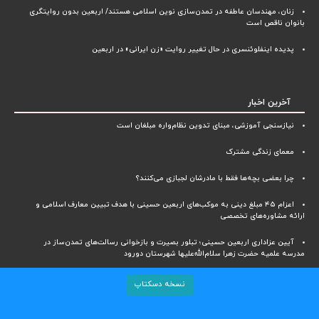
زنان، مهندسان عاطفه در تمدن‌سازی نوین اسلامی هستند/ اربعین بدون روایتگری
بانوان ناقص است
پدیده اینفلوئنسری در حال تغییر روایت «زن ایرانی» در اربعین
آخرین اخبار
نیازسنجی آموزشی، مبنای تدوین نظام‌واره مبلغان است
معمای زندگی مشترک
چرا بعضی بچه‌ها فقط با مادرشان لجبازی می‌کنند؟
اعزام ۴۵ مبلغ دینی به موکب‌های اربعین حسینی با هدف تبیین معارف اسلامی و
ارائه مشاوره‌های تخصصی
آیین عزاداری اربعین حسینی؛ تبلور بصیرت و بازخوانی رسالت‌های تمدن‌ساز در
مدرسه علمیه حضرت زهرا سلام‌الله‌علیها شهرستان دورود
نسخه دسکتاپ