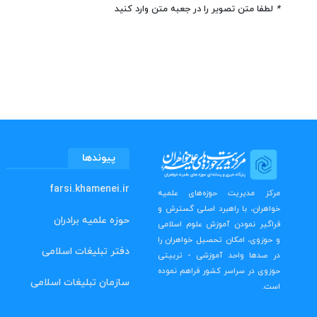
*
لطفا متن تصویر را در جعبه متن وارد کنید
پیوندها
farsi.khamenei.ir
مرکز مدیریت حوزه‌های علمیه
خواهران، با راهبرد اصلی گسترش و
حوزه علمیه برادران
فراگیر نمودن آموزش علوم اسلامی
و حوزوی، امکان تحصیل خواهران را
دفتر تبلیغات اسلامی
در صدها واحد آموزشی - تربیتی
حوزوی در سراسر کشور فراهم نموده
سازمان تبلیغات اسلامی
است.