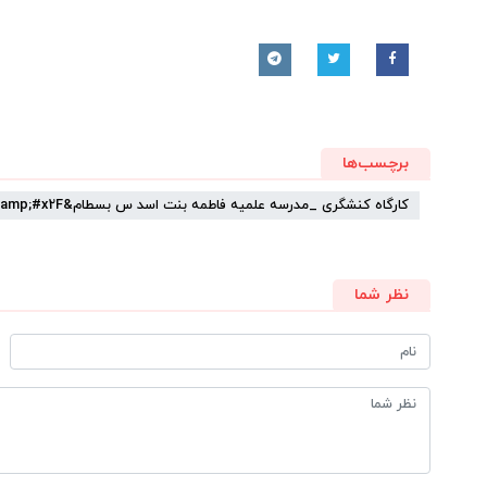
برچسب‌ها
کارگاه کنشگری _مدرسه علمیه فاطمه بنت اسد س بسطام&amp;#x2F;سمنان
نظر شما