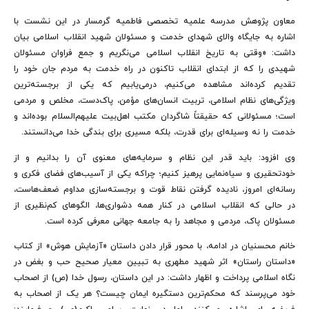
معاون پژوهش مدرسه علمیه تخصصی فاطمیه گرمسار در این نشست با
اشاره به جایگاه والای شهدای خدمت و مسئولان شهید انقلاب اسلامی بیان
داشت: «وقتی به تاریخ انقلاب اسلامی می‌نگریم و جمع فراوان مسئولان
شهیدی را که از ابتدای انقلاب تاکنون در راه خدمت به مردم جان خود را
تقدیم کرده‌اند مشاهده می‌کنیم، درمی‌یابیم که یکی از برجسته‌ترین
ویژگی‌های نظام اسلامی، تربیت انسان‌های مؤمن، پاک‌دست، مخلص و مردمی
است؛ مسئولانی که حقیقتاً شاگردان مکتب اهل‌بیت علیهم‌السلام بوده‌اند و
خدمت را نه وسیله‌ای برای قدرت، بلکه مسیری برای بندگی خدا می‌دانستند.
وی افزود: باید قدر این نظام و سرمایه‌های معنوی آن را بدانیم و از
خودتحقیری و سیاه‌نمایی پرهیز کنیم؛ چراکه یکی از آسیب‌های فضای فکری و
رسانه‌ای امروز، نادیده گرفتن نقاط قوت و برجسته‌سازی مداوم ضعف‌هاست،
در حالی که انقلاب اسلامی در کنار همه دشواری‌ها، الگوهای کم‌نظیری از
مسئولان پاک، مردمی و مجاهد را به جامعه جهانی معرفی کرده است.
خانم محسنیان در ادامه، با محور قرار دادن داستان «آزمایش هوش» از کتاب
«داستان راستان» اثر شهید مطهری به تبیین معیار صحیح حب و بغض در
نگاه اسلامی پرداخت و اظهار داشت: در این داستان، رسول خدا (ص) از اصحاب
خود می‌پرسند که محکم‌ترین دستگیره ایمان چیست؟ هر یک از اصحاب به