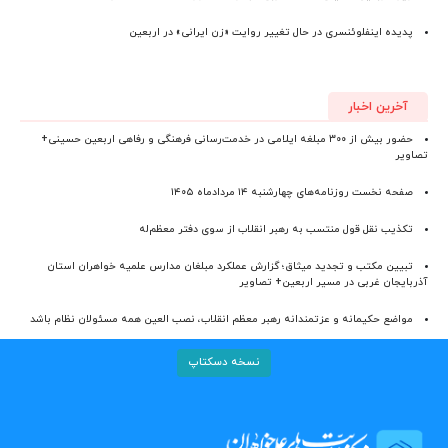
پدیده اینفلوئنسری در حال تغییر روایت «زن ایرانی» در اربعین
آخرین اخبار
حضور بیش از ۳۰۰ مبلغه ایلامی در خدمت‌رسانی فرهنگی و رفاهی اربعین حسینی+
تصاویر
صفحه نخست روزنامه‌های چهارشنبه ۱۴ مردادماه ۱۴۰۵
تکذیب نقل قول منتسب به رهبر انقلاب از سوی دفتر معظم‌له
تبیین مکتب و تجدید میثاق؛ گزارش عملکرد مبلغان مدارس علمیه خواهران استان
آذربایجان‌ غربی در مسیر اربعین+ تصاویر
مواضع حکیمانه و عزتمندانه رهبر معظم انقلاب، نصب العین همه مسئولان نظام باشد
نسخه دسکتاپ