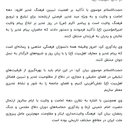
حجت‌الاسلام موسوی با تأکید بر اهمیت تبیین فرهنگ غدیر افزود: دهه
امامت و ولایت و به ‌ویژه عید غدیر، فرصتی ارزشمند برای تبلیغ و ترویج
فرهنگ ولایت است و پیامبر اکرم (ص) در روز غدیر بر ابلاغ پیام ولایت
امیرالمؤمنین (ع) تأکید فرمودند و دستور دادند که حاضران، پیام غدیر را به
غائبان و پدران به فرزندان منتقل کنند.
وی یادآوری کرد: امروز وظیفه همه دلسوزان فرهنگی، مذهبی و رسانه‌ای است
که پیام غدیر و معارف اهل‌بیت (ع) را با زبان روز و شیوه‌های اثرگذار به نسل
جوان منتقل کنند.
حجت‌الاسلام موسوی بیان کرد: در این ایام باید با بهره‌گیری از ظرفیت‌های
تبلیغی در فضای حقیقی و مجازی، در دفاع از مظلومیت غدیر و تبیین فضائل
اهل‌بیت (ع) نقش‌آفرینی کنیم و فضای جامعه را به شور و نشاط غدیری
معطر سازیم.
وی همچنین با اشاره به تقارن دهه امامت و ولایت با ایام سالروز ارتحال
حضرت امام خمینی (ره) و یادآوری حماسه‌های دوران دفاع مقدس و جنگ
رمضان، بیان کرد: فرهنگ ولایت‌مداری، ایثار و مقاومت، مهم‌ترین عامل پیروزی
ملت ایران در مقاطع مختلف تاریخی بوده است.