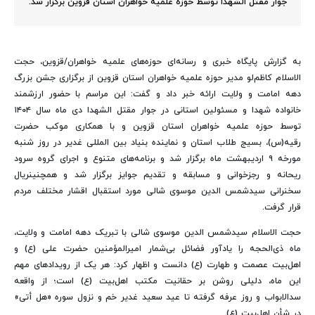
جوار مقتل الشهدا توسط حوزه علمیه خواهران استان قزوین برگزار شد.
به گزارش پایگاه خبری و رسانه‌ای حوزه‌های علمیه خواهران/قزوین، حجت
الاسلام کاظم‌لو مدیر حوزه علمیه خواهران استان قزوین از برگزاری جشن بزرگ
دهه امامت و ولایت ارائه خبر داد و گفت: این مراسم با حضور ارزشمند
خانواده شهدا و مسئولین استانی در جوار مقتل الشهدا دی ماه سال ۱۴۰۴
توسط حوزه علمیه خواهران استان قزوین و با همکاری موکب حضرت
رقیه(س)، بسیج طلاب استان و نماینده بنیاد بین المللی غدیر در روز شنبه
مورخه ۹ اردیبهشت ماه برگزار شد و برنامه‌های متنوع و اجرای گروه سرود
ریحانه و رجزخوانی و مسابقه و تقدیم جوایز برگزار شد و همچنینریال
سخنرانی سیدشمس الدین موسوی شالی مورد استقبال اقشار مختلف مردم
قرار گرفت.
حجت الاسلام سیدشمس الدین موسوی شالی با تبریک دهه امامت و ولایت،
ماه ذی‌الحجه را یادآور فضائل بی‌شمار امیرالمؤمنین حضرت علی (ع) و
اهل‌بیت عصمت و طهارت (ع) دانست و اظهار کرد: هر یک از رویدادهای مهم
این ماه، دلیلی روشن بر حقانیت مکتب اهل‌بیت (ع) است؛ از واقعه
سدالابواب و روز عرفه گرفته تا عید سعید غدیر خم و نزول سوره «هل أتی»
در شأن اهل‌بیت (ع).