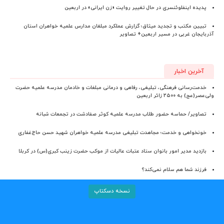
پدیده اینفلوئنسری در حال تغییر روایت «زن ایرانی» در اربعین
تبیین مکتب و تجدید میثاق؛ گزارش عملکرد مبلغان مدارس علمیه خواهران استان
آذربایجان‌ غربی در مسیر اربعین+ تصاویر
آخرین اخبار
خدمت‌رسانی فرهنگی، تبلیغی، رفاهی و درمانی مبلغات و خادمان مدرسه علمیه حضرت
ولی‌عصر(عج) به ۲۵۰۰ زائر اربعین
تصاویر/ حماسه حضور طلاب مدرسه علمیه کوثر صفادشت در تجمعات شبانه
خونخواهی و خدمت؛ مجاهدت تبلیغی مدرسه علمیه خواهران شهید حسن حاج‌غفاری
بازدید مدیر امور بانوان ستاد عتبات عالیات از موکب حضرت زینب کبری(س) در کربلا
فرزند شما هم سلام نمی‌کند؟
نسخه دسکتاپ