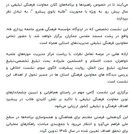
می‌آیند تا در خصوص راهبردها و برنامه‌های کلان معاونت فرهنگی تبلیغی در
سال پیش رو، به ویژه با محوریت "طلبه بانوی پیشرو "، به تبادل نظر
بپردازند.
این نشست تخصصی که در اردوگاه مؤسسه فرهنگی هنری جامعه پردازی طه،
واقع در پشت مسجد مقدس جمکران، برگزار خواهد شد، با حضور تمامی
معاونین فرهنگی تبلیغی مدیریت‌های استانی همراه است.
ارائه هایی در عرصه تعامل نظرات با ریاست مرکز مدیریت حوزه‌های علمیه
خواهران، حجت الاسلام و المسلمین علیزاده، بحث تبلیغ تخصصی،تبلیغ
مجازی، تبلیغ بین الملل، روایت پیشرفت، الگوی سوم، نشست اخلاقی و
بررسی دیدگاه های معاونین فرهنگی استان ها در مسیر تحول از اهداف این
نشست است.
برگزاری این نشست گامی مهم در راستای هم‌افزایی و تبیین چشم‌اندازهای
نوین معاونت فرهنگی تبلیغی با تاکید بر نقش کلیدی طلاب در پیشبرد
اهداف فرهنگی و تبلیغی کشور ارزیابی می‌شود.
این گردهمایی فرصتی مغتنم برای هماهنگی و همسوسازی برنامه‌ها در سطح
ملی فراهم می‌آورد و انتظار می‌رود با جمع‌بندی مباحث، راهکارهای عملیاتی
برای تحقق اهداف تعیین شده در سال ۱۴۰۵ تدوین گردد.