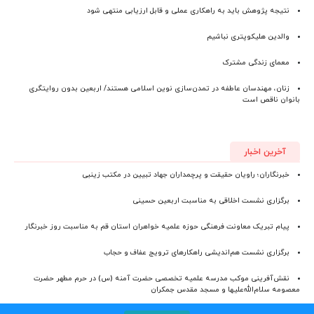
نتیجه پژوهش باید به راهکاری عملی و قابل ارزیابی منتهی شود
والدین هلیکوپتری نباشیم
معمای زندگی مشترک
زنان، مهندسان عاطفه در تمدن‌سازی نوین اسلامی هستند/ اربعین بدون روایتگری
بانوان ناقص است
آخرین اخبار
خبرنگاران؛ راویان حقیقت و پرچمداران جهاد تبیین در مکتب زینبی
برگزاری نشست اخلاقی به مناسبت اربعین حسینی
پیام تبریک معاونت فرهنگی حوزه علمیه خواهران استان قم به مناسبت روز خبرنگار
برگزاری نشست هم‌اندیشی راهکارهای ترویج عفاف و حجاب
نقش‌آفرینی موکب مدرسه علمیه تخصصی حضرت آمنه (س) در حرم مطهر حضرت
معصومه سلام‌الله‌علیها و مسجد مقدس جمکران