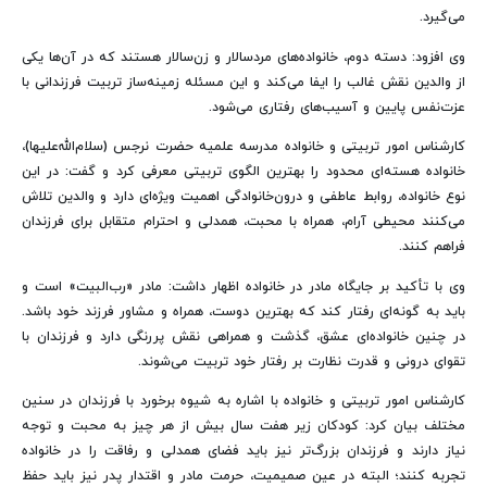
می‌گیرد.
وی افزود: دسته دوم، خانواده‌های مردسالار و زن‌سالار هستند که در آن‌ها یکی
از والدین نقش غالب را ایفا می‌کند و این مسئله زمینه‌ساز تربیت فرزندانی با
عزت‌نفس پایین و آسیب‌های رفتاری می‌شود
.
کارشناس امور تربیتی و خانواده مدرسه علمیه حضرت نرجس (سلام‌الله‌علیها)،
خانواده هسته‌ای محدود را بهترین الگوی تربیتی معرفی کرد و گفت: در این
نوع خانواده، روابط عاطفی و درون‌خانوادگی اهمیت ویژه‌ای دارد و والدین تلاش
می‌کنند محیطی آرام، همراه با محبت، همدلی و احترام متقابل برای فرزندان
فراهم کنند
.
وی با تأکید بر جایگاه مادر در خانواده اظهار داشت: مادر «رب‌البیت» است و
باید به گونه‌ای رفتار کند که بهترین دوست، همراه و مشاور فرزند خود باشد.
در چنین خانواده‌ای عشق، گذشت و همراهی نقش پررنگی دارد و فرزندان با
تقوای درونی و قدرت نظارت بر رفتار خود تربیت می‌شوند
.
کارشناس امور تربیتی و خانواده با اشاره به شیوه برخورد با فرزندان در سنین
مختلف بیان کرد: کودکان زیر هفت سال بیش از هر چیز به محبت و توجه
نیاز دارند و فرزندان بزرگ‌تر نیز باید فضای همدلی و رفاقت را در خانواده
تجربه کنند؛ البته در عین صمیمیت، حرمت مادر و اقتدار پدر نیز باید حفظ