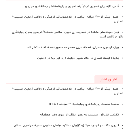
گامی تازه برای تسریع در فرآیند تدوین پایان‌نامه‌ها و رساله‌های حوزوی
حضور بیش از ۳۰۰ مبلغه ایلامی در خدمت‌رسانی فرهنگی و رفاهی اربعین حسینی+
تصاویر
زنان، مهندسان عاطفه در تمدن‌سازی نوین اسلامی هستند/ اربعین بدون روایتگری
بانوان ناقص است
ویژه اربعین حسینی؛ نسخه عربی مجموعه مصور «قصه آقا» منتشر شد
پدیده اینفلوئنسری در حال تغییر روایت «زن ایرانی» در اربعین
آخرین اخبار
حضور بیش از ۳۰۰ مبلغه ایلامی در خدمت‌رسانی فرهنگی و رفاهی اربعین حسینی+
تصاویر
صفحه نخست روزنامه‌های چهارشنبه ۱۴ مردادماه ۱۴۰۵
تکذیب نقل قول منتسب به رهبر انقلاب از سوی دفتر معظم‌له
تبیین مکتب و تجدید میثاق؛ گزارش عملکرد مبلغان مدارس علمیه خواهران استان