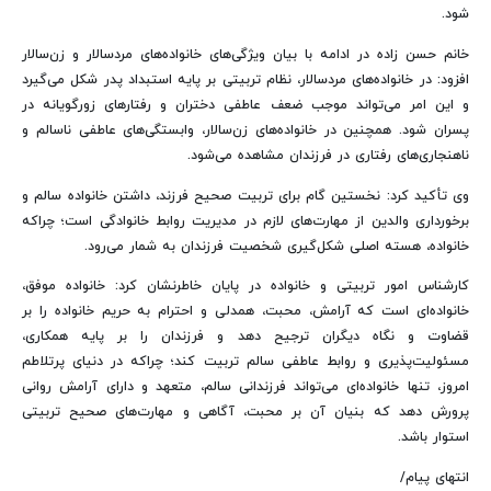
شود
.
خانم حسن زاده در ادامه با بیان ویژگی‌های خانواده‌های مردسالار و زن‌سالار
افزود: در خانواده‌های مردسالار، نظام تربیتی بر پایه استبداد پدر شکل می‌گیرد
و این امر می‌تواند موجب ضعف عاطفی دختران و رفتارهای زورگویانه در
پسران شود. همچنین در خانواده‌های زن‌سالار، وابستگی‌های عاطفی ناسالم و
ناهنجاری‌های رفتاری در فرزندان مشاهده می‌شود
.
وی تأکید کرد: نخستین گام برای تربیت صحیح فرزند، داشتن خانواده سالم و
برخورداری والدین از مهارت‌های لازم در مدیریت روابط خانوادگی است؛ چراکه
خانواده، هسته اصلی شکل‌گیری شخصیت فرزندان به شمار می‌رود
.
کارشناس امور تربیتی و خانواده
در پایان خاطرنشان کرد: خانواده موفق،
خانواده‌ای است که آرامش، محبت، همدلی و احترام به حریم خانواده را بر
قضاوت و نگاه دیگران ترجیح دهد و فرزندان را بر پایه همکاری،
مسئولیت‌پذیری و روابط عاطفی سالم تربیت کند؛ چراکه در دنیای پرتلاطم
امروز، تنها خانواده‌ای می‌تواند فرزندانی سالم، متعهد و دارای آرامش روانی
پرورش دهد که بنیان آن بر محبت، آگاهی و مهارت‌های صحیح تربیتی
استوار باشد.
انتهای پیام/