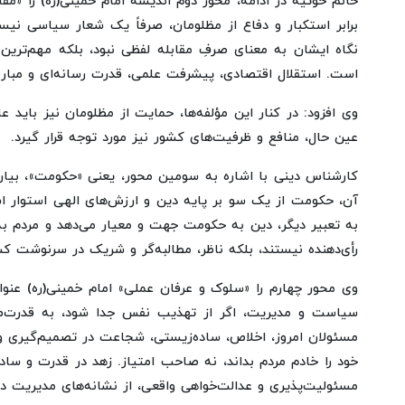
خانم خوئیه در ادامه، محور دوم اندیشه امام خمینی(ره) را «
برابر استکبار و دفاع از مظلومان، صرفاً یک شعار سیاسی نیس
نگاه ایشان به معنای صرفِ مقابله لفظی نبود، بلکه مهم‌ترین
است. استقلال اقتصادی، پیشرفت علمی، قدرت رسانه‌ای و مبارزه
وی افزود: در کنار این مؤلفه‌ها، حمایت از مظلومان نیز باید ع
عین حال، منافع و ظرفیت‌های کشور نیز مورد توجه قرار گیرد.
کارشناس دینی با اشاره به سومین محور، یعنی «حکومت»، بیان ک
آن، حکومت از یک سو بر پایه دین و ارزش‌های الهی استوار اس
به تعبیر دیگر، دین به حکومت جهت و معیار می‌دهد و مردم به
رأی‌دهنده نیستند، بلکه ناظر، مطالبه‌گر و شریک در سرنوشت کش
وی محور چهارم را «سلوک و عرفان عملی» امام خمینی(ره) عنوا
سیاست و مدیریت، اگر از تهذیب نفس جدا شود، به قدرت‌طلبی
مسئولان امروز، اخلاص، ساده‌زیستی، شجاعت در تصمیم‌گیری 
خود را خادم مردم بداند، نه صاحب امتیاز. زهد در قدرت و سا
مسئولیت‌پذیری و عدالت‌خواهی واقعی، از نشانه‌های مدیریت در 