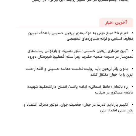
آخرین اخبار
اعزام ۴۵ مبلغ دینی به موکب‌های اربعین حسینی با هدف تبیین
معارف اسلامی و ارائه مشاوره‌های تخصصی
آیین عزاداری اربعین حسینی؛ تبلور بصیرت و بازخوانی رسالت‌های
تمدن‌ساز در مدرسه علمیه حضرت زهرا سلام‌الله‌علیها شهرستان دورود
بانوان زائر اربعین باید روایت نخست حماسه حسینی و اقتدار ملت
ایران را به جهان منتقل کنند
راه ناتمام «حافظ آسمانی» ادامه یافت/ افتتاح دارالتحفیظ شهیده
فاطمه عسکری در میناب
تغییر پارادایم قدرت در جهان؛ جمعیت جوان، موتور محرک اقتصاد و
رکن اصلی اقتدار ملی