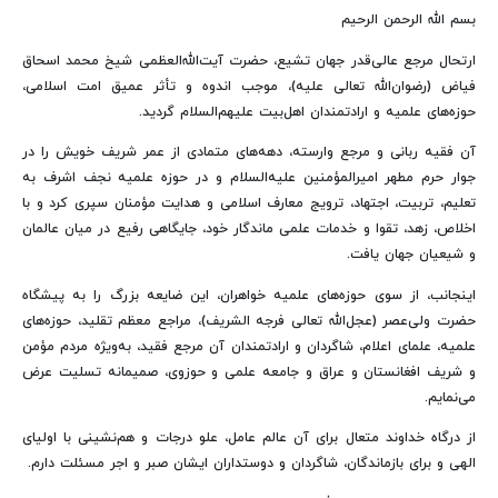
بسم الله الرحمن الرحیم
ارتحال مرجع عالی‌قدر جهان تشیع، حضرت آیت‌الله‌العظمی شیخ محمد اسحاق
فیاض (رضوان‌الله تعالی علیه)، موجب اندوه و تأثر عمیق امت اسلامی،
حوزه‌های علمیه و ارادتمندان اهل‌بیت علیهم‌السلام گردید.
آن فقیه ربانی و مرجع وارسته، دهه‌های متمادی از عمر شریف خویش را در
جوار حرم مطهر امیرالمؤمنین علیه‌السلام و در حوزه علمیه نجف اشرف به
تعلیم، تربیت، اجتهاد، ترویج معارف اسلامی و هدایت مؤمنان سپری کرد و با
اخلاص، زهد، تقوا و خدمات علمی ماندگار خود، جایگاهی رفیع در میان عالمان
و شیعیان جهان یافت.
اینجانب، از سوی حوزه‌های علمیه خواهران، این ضایعه بزرگ را به پیشگاه
حضرت ولی‌عصر (عجل‌الله تعالی فرجه الشریف)، مراجع معظم تقلید، حوزه‌های
علمیه، علمای اعلام، شاگردان و ارادتمندان آن مرجع فقید، به‌ویژه مردم مؤمن
و شریف افغانستان و عراق و جامعه علمی و حوزوی، صمیمانه تسلیت عرض
می‌نمایم.
از درگاه خداوند متعال برای آن عالم عامل، علو درجات و هم‌نشینی با اولیای
الهی و برای بازماندگان، شاگردان و دوستداران ایشان صبر و اجر مسئلت دارم.