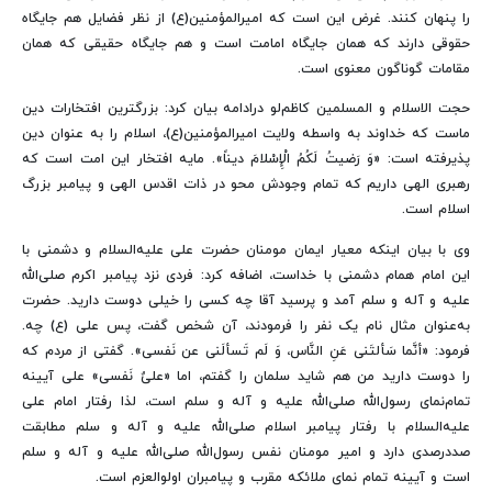
را پنهان کنند. غرض این است که امیرالمؤمنین(ع) از نظر فضایل هم جایگاه
حقوقی دارند که همان جایگاه امامت است و هم جایگاه حقیقی که همان
مقامات گوناگون معنوی است.
حجت الاسلام و المسلمین کاظم‌لو درادامه بیان کرد: بزرگترین افتخارات دین
ماست که خداوند به واسطه ولایت امیرالمؤمنین(ع)، اسلام را به عنوان دین
پذیرفته است: «وَ رَضیتُ لَکُمُ الْإِسْلامَ دیناً». مایه افتخار این امت است که
رهبری الهی داریم که تمام وجودش محو در ذات اقدس الهی و پیامبر بزرگ
اسلام است.
وی با بیان اینکه معیار ایمان مومنان حضرت علی علیه‌السلام و دشمنی با
این امام همام دشمنی با خداست، اضافه کرد: فردی نزد پیامبر اکرم صلی‌الله
علیه و آله و سلم آمد و پرسید آقا چه کسی را خیلی دوست دارید. حضرت
به‌عنوان مثال نام یک نفر را فرمودند، آن شخص گفت، پس علی (ع) چه.
فرمود: «أنَّما سَألتَنی عَنِ النَّاس، وَ لَم تَسألَنی عن نَفسی». گفتی از مردم که
را دوست دارید من هم شاید سلمان را گفتم، اما «علیٌ نَفسی» علی آیینه
تمام‌نمای رسول‌الله صلی‌الله علیه و آله و سلم است، لذا رفتار امام علی
علیه‌السلام با رفتار پیامبر اسلام صلی‌الله علیه و آله و سلم مطابقت
صددرصدی دارد و امیر مومنان نفس رسول‌الله صلی‌الله علیه و آله و سلم
است و آیینه تمام نمای ملائکه مقرب و پیامبران اولوالعزم است.