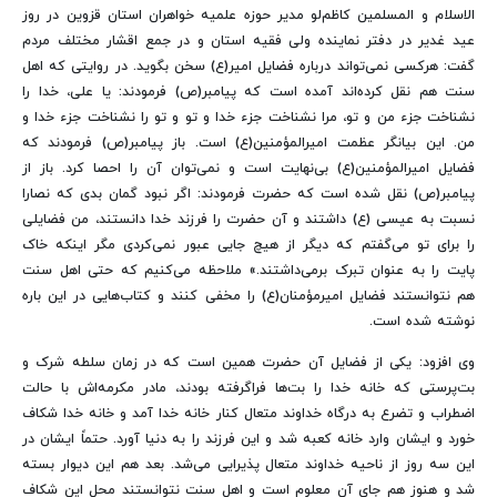
الاسلام و المسلمین کاظم‌لو مدیر حوزه علمیه خواهران استان قزوین در روز
عید غدیر در دفتر نماینده ولی فقیه استان و در جمع اقشار مختلف مردم
گفت: هرکسی نمی‌تواند درباره فضایل امیر(ع) سخن بگوید. در روایتی که اهل
سنت هم نقل کرده‌اند آمده است که پیامبر(ص) فرمودند: یا علی، خدا را
نشناخت جزء من و تو، مرا نشناخت جزء خدا و تو و تو را نشناخت جزء خدا و
من. این بیانگر عظمت امیرالمؤمنین(ع) است. باز پیامبر(ص) فرمودند که
فضایل امیرالمؤمنین(ع) بی‌نهایت است و نمی‌توان آن را احصا کرد. باز از
پیامبر(ص) نقل شده است که حضرت فرمودند: اگر نبود گمان بدی که نصارا
نسبت به عیسی (ع) داشتند و آن حضرت را فرزند خدا دانستند، من فضایلی
را برای تو می‌گفتم که دیگر از هیچ جایی عبور نمی‌کردی مگر اینکه خاک
پایت را به عنوان تبرک برمی‌داشتند.» ملاحظه می‌کنیم که حتی اهل سنت
هم نتوانستند فضایل امیرمؤمنان(ع) را مخفی کنند و کتاب‌هایی در این باره
نوشته شده است.
وی افزود: یکی از فضایل آن حضرت همین است که در زمان سلطه شرک و
بت‌پرستی که خانه خدا را بت‌ها فراگرفته بودند، مادر مکرمه‌اش با حالت
اضطراب و تضرع به درگاه خداوند متعال کنار خانه خدا آمد و خانه خدا شکاف
خورد و ایشان وارد خانه کعبه شد و این فرزند را به دنیا آورد. حتماً ایشان در
این سه روز از ناحیه خداوند متعال پذیرایی می‌شد. بعد هم این دیوار بسته
شد و هنوز هم جای آن معلوم است و اهل سنت نتوانستند محل این شکاف