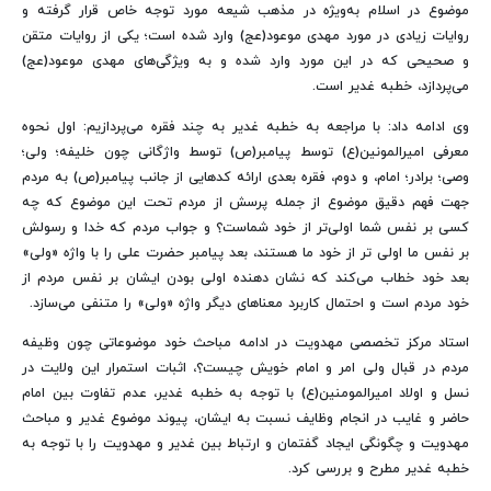
موضوع در اسلام به‌ویژه در مذهب شیعه مورد توجه خاص قرار گرفته و
روایات زیادی در مورد مهدی موعود(عج) وارد شده است؛ یکی از روایات متقن
و صحیحی که در این مورد وارد شده و به ویژگی‌های مهدی موعود(عج)
می‌پردازد، خطبه غدیر است.
وی ادامه داد: با مراجعه به خطبه غدیر به چند فقره می‌پردازیم: اول نحوه
معرفی امیرالمونین(ع) توسط پیامبر(ص) توسط واژگانی چون خلیفه؛ ولی؛
وصی؛ برادر؛ امام، و دوم، فقره بعدی ارائه کدهایی از جانب پیامبر(ص) به مردم
جهت فهم دقیق موضوع از جمله پرسش از مردم تحت این موضوع که چه
کسی بر نفس شما اولی‌تر از خود شماست؟ و جواب مردم که خدا و رسولش
بر نفس ما اولی تر از خود ما هستند، بعد پیامبر حضرت علی را با واژه «ولی»
بعد خود خطاب می‌کند که نشان دهنده اولی بودن ایشان بر نفس مردم از
خود مردم است و احتمال کاربرد معناهای دیگر واژه «ولی» را متنفی می‌سازد.
استاد مرکز تخصصی مهدویت در ادامه مباحث خود موضوعاتی چون وظیفه
مردم در قبال ولی امر و امام خویش چیست؟، اثبات استمرار این ولایت در
نسل و اولاد امیرالمومنین(ع) با توجه به خطبه غدیر، عدم تفاوت بین امام
حاضر و غایب در انجام وظایف نسبت به ایشان، پیوند موضوع غدیر و مباحث
مهدویت و چگونگی ایجاد گفتمان و ارتباط بین غدیر و مهدویت را با توجه به
خطبه غدیر مطرح و بررسی کرد.