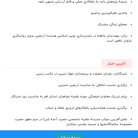
نتیجه پژوهش باید به راهکاری عملی و قابل ارزیابی منتهی شود
والدین هلیکوپتری نباشیم
معمای زندگی مشترک
زنان، مهندسان عاطفه در تمدن‌سازی نوین اسلامی هستند/ اربعین بدون روایتگری
بانوان ناقص است
آخرین اخبار
خبرنگاران؛ راویان حقیقت و پرچمداران جهاد تبیین در مکتب زینبی
برگزاری نشست اخلاقی به مناسبت اربعین حسینی
پیام تبریک معاونت فرهنگی حوزه علمیه خواهران استان قم به مناسبت روز خبرنگار
برگزاری نشست هم‌اندیشی راهکارهای ترویج عفاف و حجاب
نقش‌آفرینی موکب مدرسه علمیه تخصصی حضرت آمنه (س) در حرم مطهر حضرت
معصومه سلام‌الله‌علیها و مسجد مقدس جمکران
نسخه دسکتاپ