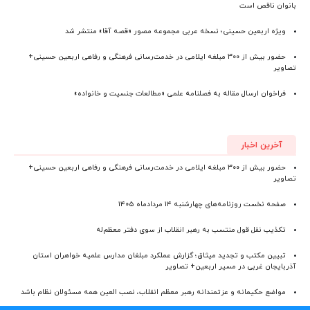
بانوان ناقص است
ویژه اربعین حسینی؛ نسخه عربی مجموعه مصور «قصه آقا» منتشر شد
حضور بیش از ۳۰۰ مبلغه ایلامی در خدمت‌رسانی فرهنگی و رفاهی اربعین حسینی+
تصاویر
فراخوان ارسال مقاله به فصلنامه علمی «مطالعات جنسیت و خانواده»
آخرین اخبار
حضور بیش از ۳۰۰ مبلغه ایلامی در خدمت‌رسانی فرهنگی و رفاهی اربعین حسینی+
تصاویر
صفحه نخست روزنامه‌های چهارشنبه ۱۴ مردادماه ۱۴۰۵
تکذیب نقل قول منتسب به رهبر انقلاب از سوی دفتر معظم‌له
تبیین مکتب و تجدید میثاق؛ گزارش عملکرد مبلغان مدارس علمیه خواهران استان
آذربایجان‌ غربی در مسیر اربعین+ تصاویر
مواضع حکیمانه و عزتمندانه رهبر معظم انقلاب، نصب العین همه مسئولان نظام باشد