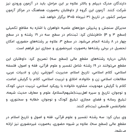
دارندگان مدرک دیپلم و بالاتر علاوه بر این مراحل، باید در آزمون ورودی نیز
شرکت کنند. آزمون این گروه از داوطلبان به‌صورت هماهنگ در مراکز آزمون
سراسر کشور، در تاریخ ۳۱ تیرماه ۱۴۰۵ برگزار خواهد شد.
مدیرکل سنجش و پذیرش حوزه‌های علمیه خواهران با اشاره به مقاطع تکمیلی
(سطح ۳ و ۴) خاطرنشان کرد: ثبت‌نام در سطح سه در ۱۹ رشته و در سطح
چهار در ۸ رشته انجام می‌شود. در سطح ۳، علاوه بر رشته‌های حضوری، امکان
تحصیل در برخی رشته‌ها به‌صورت غیرحضوری و مجازی نیز فراهم است.
بابائی درباره رشته‌های مقطع عالی (سطح سه) تصریح کرد: داوطلبان این
مقطع می‌توانند در ۱۹ رشته شامل تفسیر و علوم قرآنی، فقه و اصول، فلسفه
اسلامی، کلام اسلامی، تاریخ اسلام، مدیریت آموزشی، زبان و ادبیات عربی،
مطالعات اسلامیِ زن و خانواده، اخلاق و تربیت اسلامی، کلام با گرایش امامت،
کلام با گرایش مهدویت، مشاوره خانواده با رویکرد اسلامی، تربیت دینیِ کودک
و نوجوان، تاریخ و سیره اهل‌بیت(علیهم‌السلام)، علوم و معارف حدیث شیعه،
تبلیغِ رسانه و فضای مجازی، تبلیغ کودک و نوجوان، خطابه و سخنوری، و
علم‌النفس فلسفی ثبت‌نام کنند.
وی بیان کرد: سه رشته تفسیر و علوم قرآنی، فقه و اصول و تاریخ اسلام در
مقطع عالی (سطح سه)، علاوه بر شیوه حضوری، به‌صورت غیرحضوری نیز ارائه
می‌شود.