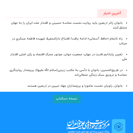
آخرین اخبار
بانوان زائر اربعین باید روایت نخست حماسه حسینی و اقتدار ملت ایران را به جهان
منتقل کنند
راه ناتمام «حافظ آسمانی» ادامه یافت/ افتتاح دارالتحفیظ شهیده فاطمه عسکری در
میناب
تغییر پارادایم قدرت در جهان؛ جمعیت جوان، موتور محرک اقتصاد و رکن اصلی اقتدار
ملی
در طریق‌الحسین؛ بانوان با تأسی به مکتب زینبی(سلام الله علیها)، پرچمدار روایتگری
حماسه و ترویج سبک زندگی متعالی‌اند
بانوان، راویان نخست عاشورا و پرچمداران جهاد تبیین در اربعین هستند
نسخه دسکتاپ