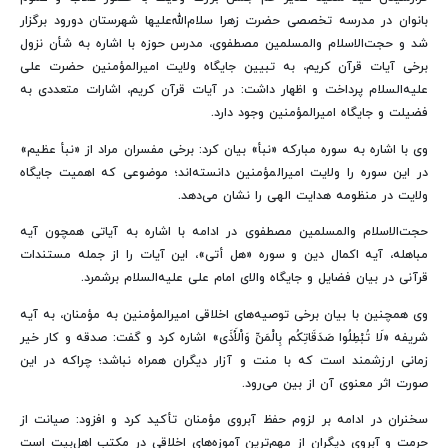
بانوان در مدرسه تخصصی حضرت زهرا سلام‌الله‌علیها شهرستان دورود برگزار
شد و حجت‌الاسلام والمسلمین مصطفوی، مدرس حوزه با اشاره به شأن نزول
برخی آیات قرآن کریم، به تبیین جایگاه ولایت امیرالمؤمنین حضرت علی
علیه‌السلام پرداخت و اظهار داشت: در آیات قرآن کریم، اشارات متعددی به
فضیلت و جایگاه امیرالمؤمنین وجود دارد.
وی با اشاره به سوره مبارکه «نبأ» بیان کرد: برخی مفسران مراد از «نبأ عظیم»
در این سوره را ولایت امیرالمؤمنین دانسته‌اند؛ موضوعی که اهمیت جایگاه
ولایت در منظومه هدایت الهی را نشان می‌دهد.
حجت‌الاسلام والمسلمین مصطفوی در ادامه با اشاره به آیاتی همچون آیه
مباهله، آیه اکمال دین و سوره «هل أتی»، این آیات را از جمله مستندات
قرآنی در بیان فضایل و جایگاه والای امام علی علیه‌السلام برشمرد.
وی همچنین با بیان برخی توصیه‌های اخلاقی امیرالمؤمنین به مؤمنان، به آیه
شریفه «لَا تُبْطِلُوا صَدَقَاتِکُم بِالْمَنِّ وَالْأَذَی» اشاره کرد و گفت: صدقه و کار خیر
زمانی ارزشمند است که با منت و آزار دیگران همراه نباشد؛ چراکه در این
صورت اثر معنوی آن از بین می‌رود.
سخنران در ادامه بر لزوم حفظ آبروی مؤمنان تأکید کرد و افزود: صیانت از
حرمت و آبروی دیگران از مهم‌ترین آموزه‌های اخلاقی در مکتب اهل‌بیت است