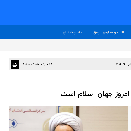
طلاب و مدارس موفق
چند رسانه ای
ب:
146461
۱۸ خرداد ۱۴۰۵، ۸:۵۰
ز امروز جهان اسلام است