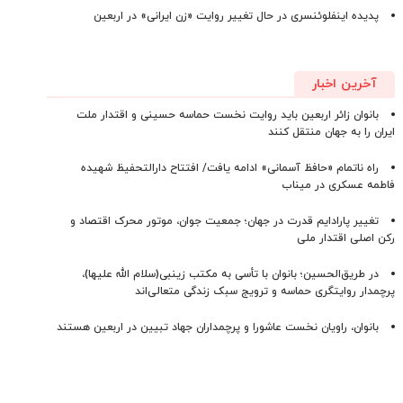
پدیده اینفلوئنسری در حال تغییر روایت «زن ایرانی» در اربعین
آخرین اخبار
بانوان زائر اربعین باید روایت نخست حماسه حسینی و اقتدار ملت
ایران را به جهان منتقل کنند
راه ناتمام «حافظ آسمانی» ادامه یافت/ افتتاح دارالتحفیظ شهیده
فاطمه عسکری در میناب
تغییر پارادایم قدرت در جهان؛ جمعیت جوان، موتور محرک اقتصاد و
رکن اصلی اقتدار ملی
در طریق‌الحسین؛ بانوان با تأسی به مکتب زینبی(سلام الله علیها)،
پرچمدار روایتگری حماسه و ترویج سبک زندگی متعالی‌اند
بانوان، راویان نخست عاشورا و پرچمداران جهاد تبیین در اربعین هستند