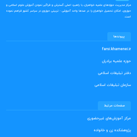
مرکز مدیریت حوزه‌های علمیه خواهران، با راهبرد اصلی گسترش و فراگیر نمودن آموزش علوم اسلامی و
حوزوی، امکان تحصیل خواهران را در صدها واحد آموزشی - تربیتی حوزوی در سراسر کشور فراهم نموده
است.
پیوندها
farsi.khamenei.ir
حوزه علمیه برادران
دفتر تبلیغات اسلامی
سازمان تبلیغات اسلامی
صفحات مرتبط
مرکز آموزش‌های غیرحضوری
پژوهشکده زن و خانواده