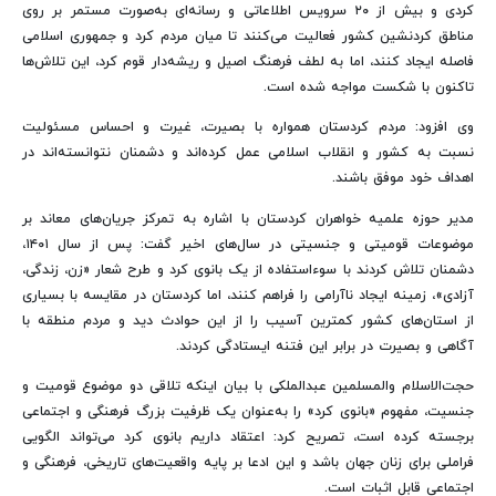
کردی و بیش از ۲۰ سرویس اطلاعاتی و رسانه‌ای به‌صورت مستمر بر روی
مناطق کردنشین کشور فعالیت می‌کنند تا میان مردم کرد و جمهوری اسلامی
فاصله ایجاد کنند، اما به لطف فرهنگ اصیل و ریشه‌دار قوم کرد، این تلاش‌ها
تاکنون با شکست مواجه شده است.
وی افزود: مردم کردستان همواره با بصیرت، غیرت و احساس مسئولیت
نسبت به کشور و انقلاب اسلامی عمل کرده‌اند و دشمنان نتوانسته‌اند در
اهداف خود موفق باشند.
مدیر حوزه علمیه خواهران کردستان با اشاره به تمرکز جریان‌های معاند بر
موضوعات قومیتی و جنسیتی در سال‌های اخیر گفت: پس از سال ۱۴۰۱،
دشمنان تلاش کردند با سوءاستفاده از یک بانوی کرد و طرح شعار «زن، زندگی،
آزادی»، زمینه ایجاد ناآرامی را فراهم کنند، اما کردستان در مقایسه با بسیاری
از استان‌های کشور کمترین آسیب را از این حوادث دید و مردم منطقه با
آگاهی و بصیرت در برابر این فتنه ایستادگی کردند.
حجت‌الاسلام والمسلمین عبدالملکی با بیان اینکه تلاقی دو موضوع قومیت و
جنسیت، مفهوم «بانوی کرد» را به‌عنوان یک ظرفیت بزرگ فرهنگی و اجتماعی
برجسته کرده است، تصریح کرد: اعتقاد داریم بانوی کرد می‌تواند الگویی
فراملی برای زنان جهان باشد و این ادعا بر پایه واقعیت‌های تاریخی، فرهنگی و
اجتماعی قابل اثبات است.