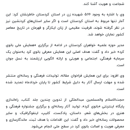
شجاعت و هویت آشنا کند.
وی با اشاره به وجود ۵۶۶ شهیده زن در استان کردستان خاطرنشان کرد: این
آمار تنها مربوط به استان کردستان است و اگر سایر استان‌های کردنشین نیز
در نظر گرفته شوند، ظرفیت عظیمی از زنان ایثارگر و قهرمان در تاریخ معاصر
کشور نمایان خواهد شد.
مدیر حوزه علمیه خواهران کردستان در ادامه از برگزاری «همایش ملی بانوی
کرد» خبر داد و گفت: هدف اصلی این همایش معرفی بانوی کرد به‌عنوان یک
سرمایه فرهنگی، اجتماعی و هویتی و ارائه الگویی ارزشمند به نسل جوان
است.
وی افزود: برای این همایش فراخوان مقاله، تولیدات فرهنگی و رسانه‌ای منتشر
شده و مهلت ارسال آثار به دلیل شرایط کشور تا پایان خردادماه تمدید شده
است.
حجت‌الاسلام والمسلمین عبدالملکی از تدوین چندین جلد کتاب، راه‌اندازی
پایگاه اینترنتی «بانوی کرد»، تولید آثار رسانه‌ای و برگزاری جشنواره فرهنگی و
هنری در بخش‌های شعر، داستان، پادکست، کلیپ، اینفوگرافیک و سایر
محصولات رسانه‌ای خبر داد و گفت: این اقدامات با هدف ثبت، ماندگارسازی و
معرفی هویت و اصالت بانوی کرد در سطح ملی انجام می‌شود.