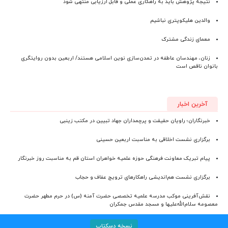
نتیجه پژوهش باید به راهکاری عملی و قابل ارزیابی منتهی شود
والدین هلیکوپتری نباشیم
معمای زندگی مشترک
زنان، مهندسان عاطفه در تمدن‌سازی نوین اسلامی هستند/ اربعین بدون روایتگری
بانوان ناقص است
آخرین اخبار
خبرنگاران؛ راویان حقیقت و پرچمداران جهاد تبیین در مکتب زینبی
برگزاری نشست اخلاقی به مناسبت اربعین حسینی
پیام تبریک معاونت فرهنگی حوزه علمیه خواهران استان قم به مناسبت روز خبرنگار
برگزاری نشست هم‌اندیشی راهکارهای ترویج عفاف و حجاب
نقش‌آفرینی موکب مدرسه علمیه تخصصی حضرت آمنه (س) در حرم مطهر حضرت
معصومه سلام‌الله‌علیها و مسجد مقدس جمکران
نسخه دسکتاپ