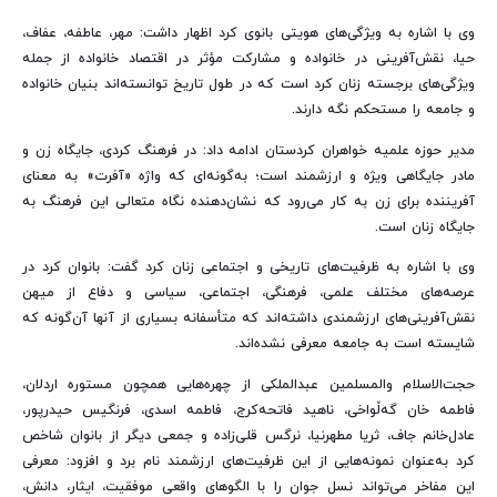
وی با اشاره به ویژگی‌های هویتی بانوی کرد اظهار داشت: مهر، عاطفه، عفاف،
حیا، نقش‌آفرینی در خانواده و مشارکت مؤثر در اقتصاد خانواده از جمله
ویژگی‌های برجسته زنان کرد است که در طول تاریخ توانسته‌اند بنیان خانواده
و جامعه را مستحکم نگه دارند.
مدیر حوزه علمیه خواهران کردستان ادامه داد: در فرهنگ کردی، جایگاه زن و
مادر جایگاهی ویژه و ارزشمند است؛ به‌گونه‌ای که واژه «آفرت» به معنای
آفریننده برای زن به کار می‌رود که نشان‌دهنده نگاه متعالی این فرهنگ به
جایگاه زنان است.
وی با اشاره به ظرفیت‌های تاریخی و اجتماعی زنان کرد گفت: بانوان کرد در
عرصه‌های مختلف علمی، فرهنگی، اجتماعی، سیاسی و دفاع از میهن
نقش‌آفرینی‌های ارزشمندی داشته‌اند که متأسفانه بسیاری از آنها آن‌گونه که
شایسته است به جامعه معرفی نشده‌اند.
حجت‌الاسلام والمسلمین عبدالملکی از چهره‌هایی همچون مستوره اردلان،
فاطمه خان گه‌ڵواخی، ناهید فاتحه‌کرج، فاطمه اسدی، فرنگیس حیدرپور،
عادل‌خانم جاف، ثریا مطهرنیا، نرگس قلی‌زاده و جمعی دیگر از بانوان شاخص
کرد به‌عنوان نمونه‌هایی از این ظرفیت‌های ارزشمند نام برد و افزود: معرفی
این مفاخر می‌تواند نسل جوان را با الگوهای واقعی موفقیت، ایثار، دانش،