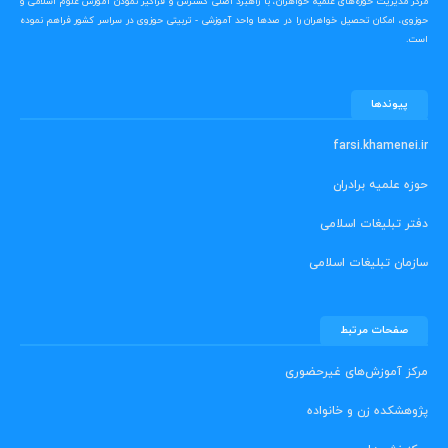
مرکز مدیریت حوزه‌های علمیه خواهران، با راهبرد اصلی گسترش و فراگیر نمودن آموزش علوم اسلامی و
حوزوی، امکان تحصیل خواهران را در صدها واحد آموزشی - تربیتی حوزوی در سراسر کشور فراهم نموده
است.
پیوندها
farsi.khamenei.ir
حوزه علمیه برادران
دفتر تبلیغات اسلامی
سازمان تبلیغات اسلامی
صفحات مرتبط
مرکز آموزش‌های غیرحضوری
پژوهشکده زن و خانواده