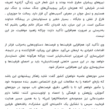
نیروهای پیشران مطرح شده بودند و ذیل شعار «زن، زندگی، آزادی» تعریف
شد.در شرایطی که هم‌زمان درگیر پیچیدگی‌های جنگ سخت و جنگ نرم
هستیم و نسل جوان در معرض آسیب‌های آن قرار دارد، رسالت ما حوزویان ـ
فارغ از نقش و جایگاه ـ بسیار خطیر و مسئولیتمان در پیشگاه خداوند
سنگین است. در این میان، باید قدردان نگاه سرکار خانم برقعی باشیم که
به‌درستی بر ضرورتِ هم‌افزایی تأکید دارند؛ چراکه راهبرد موفقیت، جز این
نیست.
وی تأکید کرد: هم‌افزایی ظرفیت‌ها و فرصت‌ها، دستاوردهایی به‌مراتب فراتر از
اقدامات انفرادی به ارمغان می‌آورد. منطق این رویکرد، اقناع‌کننده و در نتیجه،
اجرایی‌سازی آن ضرورتی اجتناب‌ناپذیر است؛ چراکه هرگونه تعلل، خسارت‌بار
خواهد بود. در این مسیر، «ذهنی فرصت‌اندیش» باید بر احصای ظرفیت‌ها و
سناریوسازی برای این هم‌افزایی متمرکز شود.
مدیر حوزه‌های علمیه خواهران کشور گفت: شاید راهکار پیشنهادی این باشد
که بازه‌ای ۲ماهه را به مطالعات این طرح اختصاص دهیم. بنده مجموعه خود
را مأمور خواهم کرد تا با نگاهی دقیق، فرصت‌های ناب موجود در حوزه‌های
آموزش، پژوهش و فرهنگی را احصاء و اولویت‌بندی کنند؛ تقاضا دارم
حضرت‌عالی نیز مجموعه‌ی «جامعة‌الزهرا (س)» را به همین مسیر هدایت
فرمایید. سپس با تشکیل یک «کمیته‌ی کاری مشترک»، یافته‌های طرفین