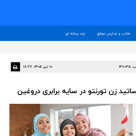
طلاب و مدارس موفق
چند رسانه ای
ب:
147035
۱۰ تیر ۱۴۰۵، ۱۸:۲۷