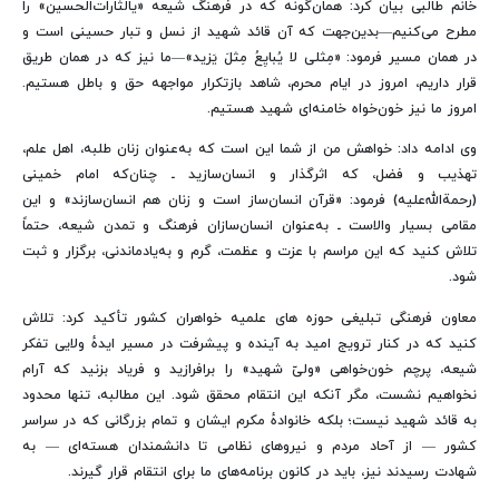
خانم طالبی بیان کرد: همان‌گونه که در فرهنگ شیعه «یالثارات‌الحسین» را
مطرح می‌کنیم—بدین‌جهت که آن قائد شهید از نسل و تبار حسینی است و
در همان مسیر فرمود: «مِثلی لا یُبایِعُ مِثلَ یَزید»—ما نیز که در همان طریق
قرار داریم، امروز در ایام محرم، شاهد بازتکرار مواجهه حق و باطل هستیم.
امروز ما نیز خون‌خواه خامنه‌ای شهید هستیم.
وی ادامه داد: خواهش من از شما این است که به‌عنوان زنان طلبه، اهل علم،
تهذیب و فضل، که اثرگذار و انسان‌سازید ـ چنان‌که امام خمینی
(رحمة‌الله‌علیه) فرمود: «قرآن انسان‌ساز است و زنان هم انسان‌سازند» و این
مقامی بسیار والاست ـ به‌عنوان انسان‌سازان فرهنگ و تمدن شیعه، حتماً
تلاش کنید که این مراسم با عزت و عظمت، گرم و به‌یادماندنی، برگزار و ثبت
شود.
معاون فرهنگی تبلیغی حوزه های علمیه خواهران کشور تأکید کرد: تلاش
کنید که در کنار ترویج امید به آینده و پیشرفت در مسیر ایدهٔ ولایی تفکر
شیعه، پرچم خون‌خواهی «ولیّ شهید» را برافرازید و فریاد بزنید که آرام
نخواهیم نشست، مگر آنکه این انتقام محقق شود. این مطالبه، تنها محدود
به قائد شهید نیست؛ بلکه خانوادهٔ مکرم ایشان و تمام بزرگانی که در سراسر
کشور — از آحاد مردم و نیروهای نظامی تا دانشمندان هسته‌ای — به
شهادت رسیدند نیز، باید در کانون برنامه‌های ما برای انتقام قرار گیرند.