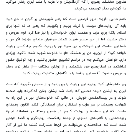
عناوین مختلف، رهبری را که آزاداندیش و با عزت با ملت ایران رفتار می‌کرد،
به گونه‌ای دیگر توصیف می‌کردند.
خانم طالبی افزود: امروز فرصتی است که رهبر شهیدمان بر گردن ما حق دارد؛
باید آن روایت‌های درست را فریاد بزنیم و بگوییم که رهبر ما، نه تنها برای
اسلام، بلکه برای عزت و عظمت ایران، خانواده‌اش را نیز فدا کرد؛ نوه، عروس و
دختر حضرت آقا در این مسیر شهید شدند. خواهران طلبه‌ی عزیزم! اگر من و
شما این عظمت، این شهادت و این سپاه نور را روایت نکنیم، چه کسی روایت
خواهد کرد؟ از این‌رو، من بر هشتگ «او با خانواده شهید شد» تأکید ویژه‌ای
دارم. خواهش می‌کنم چه در مراسم تشییع حضور یافتید و چه توفیق حضور
نداشتید، در استان‌های خود بنشینید و از زوایای مختلف —از منظر نوه، دختر
و عروس حضرت آقا— این واقعه را با نگاه‌های متفاوت روایت کنید.
وی خاطرنشان کرد: بیایید این روایت را بپرورانید و از محبتی بگویید که ملت
ایران به ایشان دارند؛ محبتی که باعث شد ایشان چنان فداکارانه وارد صحنه
شوند و در بیت‌المقدس خویش، در حالی که خانواده‌شان نیز در این راه به
شهادت رسیدند، بر سر عزت و استقلال ایران ایستادگی کنند. اکنون وظیفه‌ی
ماست که این حماسه را روایت کنیم. در همین راستا، در «سامانه نجم»
رویدادهایی با قالب‌های متنوع، از جمله پادکست، روایتگری و قصه طراحی
شده است که علاقه‌مندان می‌توانند در آن‌ها مشارکت کنند؛ ما نیز از آثار
برتر تقدیر خواهیم کرد. امیدوارم این امر در فضای هویتی «بانوی پیشرو»