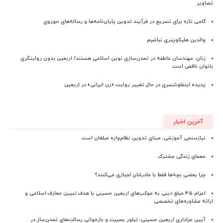
تصاویر
گامی تازه برای تسریع در فرآیند تدوین پایان‌نامه‌ها و رساله‌های حوزوی
والدین هلیکوپتری نباشیم
زنان، مهندسان عاطفه در تمدن‌سازی نوین اسلامی هستند/ اربعین بدون روایتگری
بانوان ناقص است
پدیده اینفلوئنسری در حال تغییر روایت «زن ایرانی» در اربعین
آخرین اخبار
نیازسنجی آموزشی، مبنای تدوین نظام‌واره مبلغان است
معمای زندگی مشترک
چرا بعضی بچه‌ها فقط با مادرشان لجبازی می‌کنند؟
اعزام ۴۵ مبلغ دینی به موکب‌های اربعین حسینی با هدف تبیین معارف اسلامی و
ارائه مشاوره‌های تخصصی
آیین عزاداری اربعین حسینی؛ تبلور بصیرت و بازخوانی رسالت‌های تمدن‌ساز در