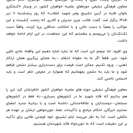
معاون فرهنگی تبلیغی حوزه‌های علمیه خواهران کشور، در وبینار «کنشگری
بانوان طلبه در آیین تشییع رهبر شهید انقلاب» که روز پنجشنبه ۱۱ تیر
۱۴۰۵ برگزار شد، گفت: طلاب عزیز، مدیران و کادری که زحمت کشیدند و این
مواکب را بعضاً با دست خالی و با امکانات حداقلی برپا کردند، واقعاً دست
تک‌تک‌تان را می‌بوسم و مطمئنم که این مجاهدت در این ایام ادامه خواهد
داشت.
وی افزود: اما عرضم این است که ما نباید اجازه دهیم این واقعه، عادی تلقی
شود؛ خیر، قطعاً اگر ما به مقوله انتقام —به معنای پیگیری همان ارتکاز
ذهنی— ورود نکنیم، ممکن است فرصت برای دست‌درازی بیشتر دشمن فراهم
شود و ما باید به دشمن بفهمانیم که همواره در معرض خطر است و باید
احساس ناامنی کند.
معاون فرهنگی تبلیغی حوزه های علمیه خواهران کشور خاطرنشان کرد: این را
هم بدانیم که قائد شهید ما در کشورهای بسیاری—نه فقط در کشورهای
مسلمان—دوستداران و علاقه‌مندانی داشته است و با بیانیه جدید اعضای
محترم خبرگان، احکام مراجع و تأکیدات علما، خون‌خواهی ایشان بر عهده هر
مکلفی است. لذا به نظر می‌رسد ایام تشییع، خود فرصتی طلایی برای تأکید
بر این حقیقت است که ما خون‌خواه قائد شهیدمان هستیم.