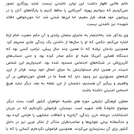
خانم طالبی اظهار داشت: این توان، ناشدنی نیست. شاید روزگاری تصور
نمی‌کردیم که بتوانیم پهپاد آمریکایی را ساقط کنیم یا پایگاه‌های آنان را در
پیرامون خود هدف قرار دهیم؛ اما این‌ها شدنی شد. لذا خون‌خواهی «قائد
شهید» نیز ناشدنی نیست.
وی یادآور شد: به‌اختصار به ماجرای سلمان رشدی و آن حکم حضرت امام (ره)
اشاره می‌کنم؛ حکمی که او را سال‌ها از داشتن یک زندگی عادی محروم کرد.
همچنین یادمان نرفته که تا همین چند سال پیش، ترامپ کسی بود که
دستگاه قضایی آمریکا علیه او حکم صادر کرده بود و حتی حساب‌های
کاربری‌اش در شبکه‌های اجتماعی مسدود شده بود. امیدواریم این شخص
خبیث، در همین ایام مسئولیتش به سزای اعمال خود برسد. فراتر از این،
لایه‌های عمیق‌تری نیز وجود دارد که همهٔ ما در فضای خون‌خواهی بر آن
واقفیم و پیگیر آن هستیم؛ دشمنان از این نقطه به بعد، دیگر نباید هیچ
احساس امنیتی داشته باشند.
معاون فرهنگی تبلیغی حوزه های علمیه خواهران کشور گفت: بحث دیگر،
موضوع خانوادهٔ قائد شهید است. دوستان، فراموش نکرده‌ایم که در جریان
اغتشاشات دی‌ماه، «زن، زندگی، آزادی» و اتفاقات مشابهی را طراحی کرده بود
و متأسفانه برخی نفوذی‌ها و صاحب‌نظران متأثر از تفکر غربی نیز در داخل
کشور برای آن بسترسازی می‌کردند. همچنین فراموش نکرده‌ایم کسانی را که با