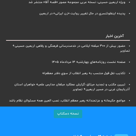
ویژه اربعین حسینی؛ نسخه عربی مجموعه مصور «قصه آقا» منتشر شد
پدیده اینفلوئنسری در حال تغییر روایت «زن ایرانی» در اربعین
آخرین اخبار
حضور بیش از ۳۰۰ مبلغه ایلامی در خدمت‌رسانی فرهنگی و رفاهی اربعین حسینی+
تصاویر
صفحه نخست روزنامه‌های چهارشنبه ۱۴ مردادماه ۱۴۰۵
تکذیب نقل قول منتسب به رهبر انقلاب از سوی دفتر معظم‌له
تبیین مکتب و تجدید میثاق؛ گزارش عملکرد مبلغان مدارس علمیه خواهران استان
آذربایجان‌ غربی در مسیر اربعین+ تصاویر
مواضع حکیمانه و عزتمندانه رهبر معظم انقلاب، نصب العین همه مسئولان نظام باشد
نسخه دسکتاپ