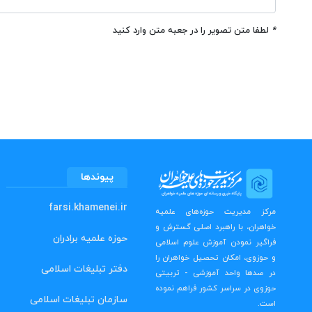
*
لطفا متن تصویر را در جعبه متن وارد کنید
پیوندها
farsi.khamenei.ir
مرکز مدیریت حوزه‌های علمیه
خواهران، با راهبرد اصلی گسترش و
حوزه علمیه برادران
فراگیر نمودن آموزش علوم اسلامی
و حوزوی، امکان تحصیل خواهران را
دفتر تبلیغات اسلامی
در صدها واحد آموزشی - تربیتی
حوزوی در سراسر کشور فراهم نموده
سازمان تبلیغات اسلامی
است.