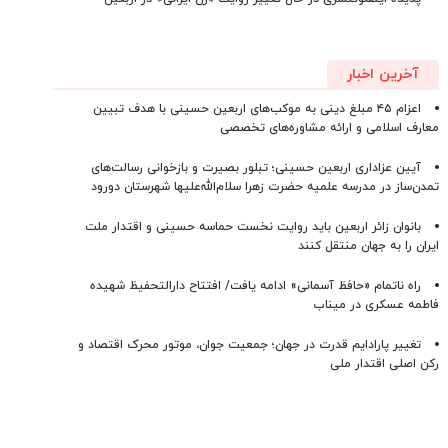
آخرین اخبار
اعزام ۴۵ مبلغ دینی به موکب‌های اربعین حسینی با هدف تبیین
معارف اسلامی و ارائه مشاوره‌های تخصصی
آیین عزاداری اربعین حسینی؛ تبلور بصیرت و بازخوانی رسالت‌های
تمدن‌ساز در مدرسه علمیه حضرت زهرا سلام‌الله‌علیها شهرستان دورود
بانوان زائر اربعین باید روایت نخست حماسه حسینی و اقتدار ملت
ایران را به جهان منتقل کنند
راه ناتمام «حافظ آسمانی» ادامه یافت/ افتتاح دارالتحفیظ شهیده
فاطمه عسکری در میناب
تغییر پارادایم قدرت در جهان؛ جمعیت جوان، موتور محرک اقتصاد و
رکن اصلی اقتدار ملی