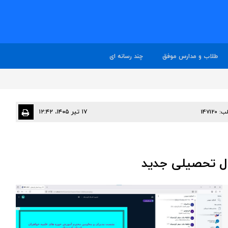
طلاب و مدارس موفق
چند رسانه ای
ب:
147120
۱۷ تیر ۱۴۰۵، ۱۲:۴۲
ل تحصیلی جدید