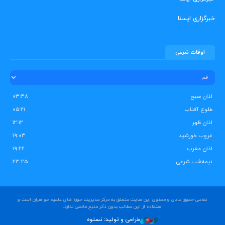
خبرگزاری ایسنا
اوقات شرعی
اذان صبح
۰۳:۴۸
طلوع آفتاب
۰۵:۲۱
اذان ظهر
۱۲:۱۲
غروب خورشید
۱۹:۰۳
اذان مغرب
۱۹:۲۲
نیمه‌شب شرعی
۲۳:۲۵
تمامی حقوق مادی و معنوی این سایت متعلق به مرکز مدیریت حوزه های علمیه خواهران است و
استفاده از این مطالب بدون ذکر منبع مانعی ندارد.
طراحی و تولید: نستوه