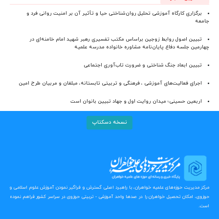
برگزاری کارگاه آموزشی تحلیل روان‌شناختی حیا و تأثیر آن بر امنیت روانی فرد و
جامعه
تبیین اصول روابط زوجین براساس مکتب تفسیری رهبر شهید امام خامنه‌ای در
چهارمین جلسه دفاع پایان‌نامه مشاوره خانواده مدرسه علمیه
تبیین ابعاد جنگ شناختی و ضرورت تاب‌آوری اجتماعی
اجرای فعالیت‌های آموزشی ، فرهنگی و تربیتی تابستانه، مبلغان و مربیان طرح امین
اربعین حسینی؛ میدان روایت اول و جهاد تبیین بانوان است
نسخه دسکتاپ
مرکز مدیریت حوزه‌های علمیه خواهران، با راهبرد اصلی گسترش و فراگیر نمودن آموزش علوم اسلامی و
حوزوی، امکان تحصیل خواهران را در صدها واحد آموزشی - تربیتی حوزوی در سراسر کشور فراهم نموده
است.