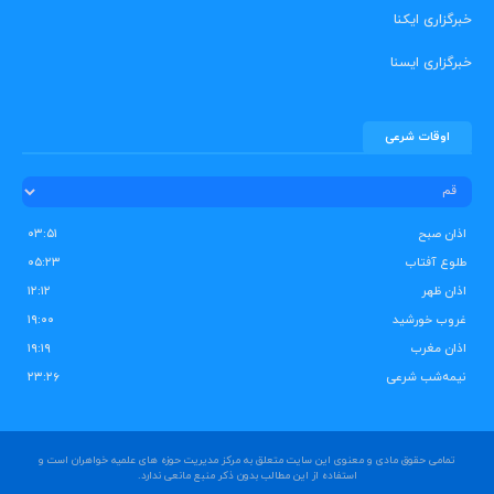
خبرگزاری ایکنا
خبرگزاری ایسنا
اوقات شرعی
اذان صبح
۰۳:۵۱
طلوع آفتاب
۰۵:۲۳
اذان ظهر
۱۲:۱۲
غروب خورشید
۱۹:۰۰
اذان مغرب
۱۹:۱۹
نیمه‌شب شرعی
۲۳:۲۶
تمامی حقوق مادی و معنوی این سایت متعلق به مرکز مدیریت حوزه های علمیه خواهران است و
استفاده از این مطالب بدون ذکر منبع مانعی ندارد.