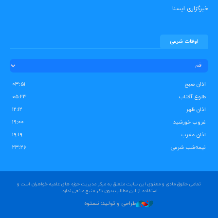
خبرگزاری ایسنا
اوقات شرعی
اذان صبح
۰۳:۵۱
طلوع آفتاب
۰۵:۲۳
اذان ظهر
۱۲:۱۲
غروب خورشید
۱۹:۰۰
اذان مغرب
۱۹:۱۹
نیمه‌شب شرعی
۲۳:۲۶
تمامی حقوق مادی و معنوی این سایت متعلق به مرکز مدیریت حوزه های علمیه خواهران است و
استفاده از این مطالب بدون ذکر منبع مانعی ندارد.
طراحی و تولید: نستوه