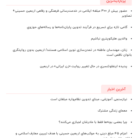
پربازدیدترین
حضور بیش از ۳۰۰ مبلغه ایلامی در خدمت‌رسانی فرهنگی و رفاهی اربعین حسینی+
تصاویر
گامی تازه برای تسریع در فرآیند تدوین پایان‌نامه‌ها و رساله‌های حوزوی
والدین هلیکوپتری نباشیم
زنان، مهندسان عاطفه در تمدن‌سازی نوین اسلامی هستند/ اربعین بدون روایتگری
بانوان ناقص است
پدیده اینفلوئنسری در حال تغییر روایت «زن ایرانی» در اربعین
آخرین اخبار
نیازسنجی آموزشی، مبنای تدوین نظام‌واره مبلغان است
معمای زندگی مشترک
چرا بعضی بچه‌ها فقط با مادرشان لجبازی می‌کنند؟
اعزام ۴۵ مبلغ دینی به موکب‌های اربعین حسینی با هدف تبیین معارف اسلامی و