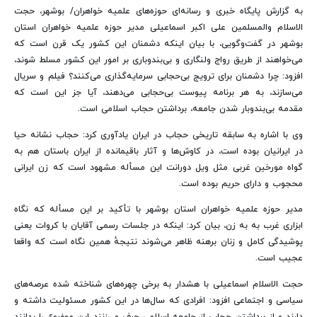
به گزارش پایگاه خبری و رسانه‌ای حوزه‌های علمیه خواهران/ بوشهر، حجت
الاسلام والمسلمین علی اکبر اسماعیلی مدیر حوزه علمیه خواهران استان
بوشهر در گفت‌وگویی، با بیان اینکه دشمنان این کشور یک قرن است که
می‌خواهند از طریق رواج ولنگاری و بی‌بندوباری بر امور این کشور مسلط شوند،
افزود: چرا دشمنان برای ترویج بی‌حجابی سرمایه‌گذاری می‌کنند؟ فیلم و سریال
می‌سازند، به هر برنامه پیوست بی‌حجابی می‌دهند، آیا جز این است که
مقدمه بی‌بندوبار شدن جامعه، برداشتن حجاب اسلامی است.
وی با اشاره به سابقه تاریخی حجاب در ایران یادآوری کرد: حجاب نشانه حیا
در ایرانیان بوده است، در کاوش‌ها و آثار باقیمانده از ایران باستان هم به
گواه مورخین غربی مثل ویل دورانت این مسأله مشهود است که زن ایرانی
محجوب و دارای حریم بوده است.
مدیر حوزه علمیه خواهران استان بوشهر با تأکید بر این مسأله که نگاه
ابزاری غرب به به زن، بیان کرد: اینکه در جلسات رسمی آقایان با کروات یعنی
پوشیدگی کامل و زنان برهنه ظاهر می‌شوند نتیجهٔ همین نگاه است که واقعا
عجیب است.
حجت الاسلام اسماعیلی با هشدار به برخی چهره‌های شناخته شده عرصه‌های
سیاسی و اجتماعی افزود: افرادی که سال‌ها در این کشور مسئولیت داشته و
دارند و از برداشتن حجاب از جامعه اسلامی حرف می‌زنند این موضوع را بدانند