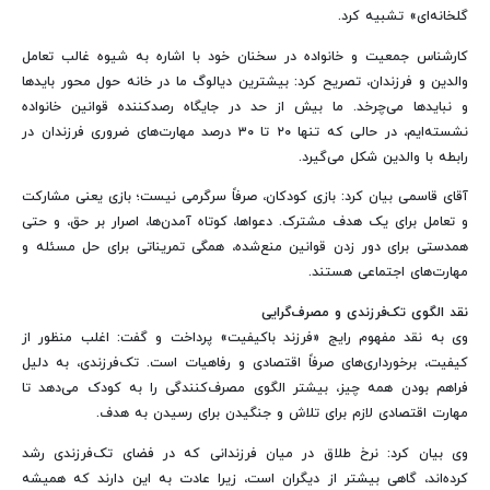
گلخانه‌ای» تشبیه کرد.
کارشناس جمعیت و خانواده در سخنان خود با اشاره به شیوه غالب تعامل
والدین و فرزندان، تصریح کرد: بیشترین دیالوگ ما در خانه حول محور بایدها
و نبایدها می‌چرخد. ما بیش از حد در جایگاه رصدکننده قوانین خانواده
نشسته‌ایم، در حالی که تنها ۲۰ تا ۳۰ درصد مهارت‌های ضروری فرزندان در
رابطه با والدین شکل می‌گیرد.
آقای قاسمی بیان کرد: بازی کودکان، صرفاً سرگرمی نیست؛ بازی یعنی مشارکت
و تعامل برای یک هدف مشترک. دعواها، کوتاه آمدن‌ها، اصرار بر حق، و حتی
همدستی برای دور زدن قوانین منع‌شده، همگی تمریناتی برای حل مسئله و
مهارت‌های اجتماعی هستند.
نقد الگوی تک‌فرزندی و مصرف‌گرایی
وی به نقد مفهوم رایج «فرزند باکیفیت» پرداخت و گفت: اغلب منظور از
کیفیت، برخورداری‌های صرفاً اقتصادی و رفاهیات است. تک‌فرزندی، به دلیل
فراهم بودن همه چیز، بیشتر الگوی مصرف‌کنندگی را به کودک می‌دهد تا
مهارت اقتصادی لازم برای تلاش و جنگیدن برای رسیدن به هدف.
وی بیان کرد: نرخ طلاق در میان فرزندانی که در فضای تک‌فرزندی رشد
کرده‌اند، گاهی بیشتر از دیگران است، زیرا عادت به این دارند که همیشه