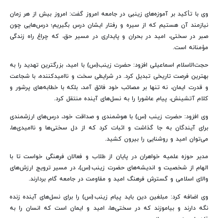
وی با تأکید بر آموزه‌های زینبی در جامعه امروز گفت: امروز بیش از هر زمان
نیازمند آن هستیم که از سیره و رفتار ایشان درس بگیریم؛ درس‌هایی چون
صبر در سختی، امید در بحران و پایداری در مسیر حق، که چراغ راه زندگی
مؤمنانه است.
حجت‌الاسلام اسماعیلی افزود: ‌حضرت زینب(س) با امید، بزرگترین تهدید را به
بهترین فرصت تاریخی تبدیل کرد. در شرایطی سخت و ناامیدکننده، با شجاعت
و قدرت ایمان، نه تنها بر مصائب خود فائق آمد، بلکه با خطابه‌های پرشور و
کلام آتشینش، پیام عاشورا را به نسل‌های آینده منتقل کرد.
وی افزود: حضرت زینب (س) با هوشمندی و صداقت خود، درس‌های ارزشمندی
برای آیندگان به جا گذاشت و اثبات کرد که از دل سختی‌ها و ناامیدی‌ها،
می‌توان امید و روشنایی را بیرون کشید.
مدیر حوزه علمیه خواهران در پایان از طلاب و فعالان فرهنگی خواست تا با
الهام از شخصیت و اندیشه‌های حضرت زینب (س)، در مسیر ترویج ارزش‌های
والای اسلامی و گسترش فرهنگ امید و مقاومت در جامعه گام بردارند.
وی اضافه کرد: مبلغین دین باید پیام زینب (س) را برای نسل‌های آینده زنده
نگه دارند و بیاموزند که در سختی‌ها، امید و ایمان است که انسان را به