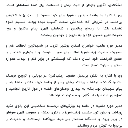
مشکلاتق، الگویی جاودان از امید، ایمان و استقامت برای همه مسلمانان است.
وی با اشاره به واقعه خونین عاشورا بیان کرد: حضرت زینب (س) با شکوهی
بی‌مانند، در شرایطی که خاندانش سخت آسیب دیده بودند، تسلیم اندوه
نشدند؛ بلکه با اراده‌ای پولادین و شجاعتی الهی، پیام عاشورا و روح
حقیقت‌طلبی حسین (ع) را به تاریخ و جهانیان رساندند.
مدیر حوزه علمیه خواهران استان بوشهر افزود: در شدیدترین لحظات غم و
مصیبت، حضرت زینب (س) نماد عینی صبر، مقاومت و امیدواری شدند و با
حضور قدرتمند خود، نشان دادند که ایستادگی در برابر ظلم و بیداد، همواره
ممکن و سرنوشت‌ساز است.
وی با اشاره به نقش بی‌بدیل حضرت زینب (س) در پویایی و ترویج فرهنگ
عاشورا گفت: خطبه‌ها و بیانات ایشان پس از واقعه کربلا، نه‌تنها حافظ یاد و
پیام شهیدان بود، بلکه به بیداری وجدان‌های خفته در طول تاریخ انجامید و
نسل‌های آینده را به آگاهی و مسئولیت فراخواند.
مدیر حوزه علمیه در ادامه به ویژگی‌های برجسته شخصیتی این بانوی مکرم
پرداخت و بیان کرد: حضرت زینب (س) با دانش، بینش و معرفت الهی سرشار،
در برابر یزید و دستگاه ستمکار بنی‌امیه، بی‌باکانه ایستادند و حقیقت را
بی‌پروا به گوش مردم رساندند.