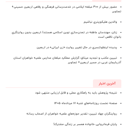
حضور بیش از ۳۰۰ مبلغه ایلامی در خدمت‌رسانی فرهنگی و رفاهی اربعین حسینی+
تصاویر
والدین هلیکوپتری نباشیم
زنان، مهندسان عاطفه در تمدن‌سازی نوین اسلامی هستند/ اربعین بدون روایتگری
بانوان ناقص است
پدیده اینفلوئنسری در حال تغییر روایت «زن ایرانی» در اربعین
تبیین مکتب و تجدید میثاق؛ گزارش عملکرد مبلغان مدارس علمیه خواهران استان
آذربایجان‌ غربی در مسیر اربعین+ تصاویر
آخرین اخبار
نتیجه پژوهش باید به راهکاری عملی و قابل ارزیابی منتهی شود
صفحه نخست روزنامه‌های ‌شنبه ۱۷ مردادماه ۱۴۰۵
روایتگران جهاد تبیین؛ تقدیر حوزه‌های علمیه خواهران از اصحاب رسانه
پایان فرمانروایی خانواده همسر بر زندگی مشترک!